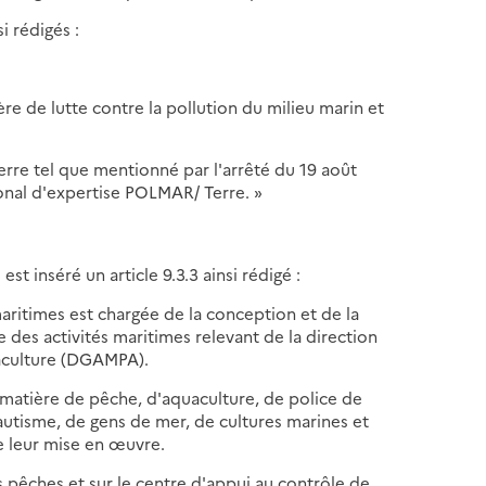
i rédigés :
ère de lutte contre la pollution du milieu marin et
rre tel que mentionné par l'arrêté du 19 août
tional d'expertise POLMAR/ Terre. »
il est inséré un article 9.3.3 ainsi rédigé :
 maritimes est chargée de la conception et de la
 des activités maritimes relevant de la direction
uaculture (DGAMPA).
 matière de pêche, d'aquaculture, de police de
autisme, de gens de mer, de cultures marines et
e leur mise en œuvre.
es pêches et sur le centre d'appui au contrôle de