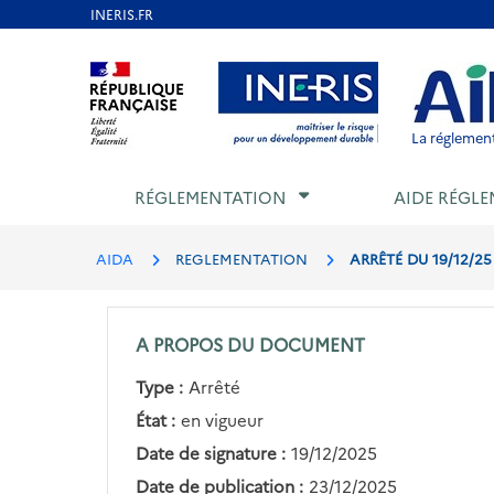
Aller
au
Aller au contenu
Aller au menu
Aller au p
contenu
principal
La réglement
RÉGLEMENTATION
AIDE RÉGLE
AIDA
REGLEMENTATION
ARRÊTÉ DU 19/12/2
A PROPOS DU DOCUMENT
Type :
Arrêté
État :
en vigueur
Date de signature :
19/12/2025
Date de publication :
23/12/2025