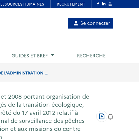
Menu
Se connecter
de
compte
utilisateur
GUIDES ET BREF
RECHERCHE
E L'ADMINISTRATION ...
llet 2008 portant organisation de
és de la transition écologique,
rêté du 17 avril 2012 relatif à
Télécharger
onal de surveillance des pêches
au
format
ation et aux missions du centre
PDF
n