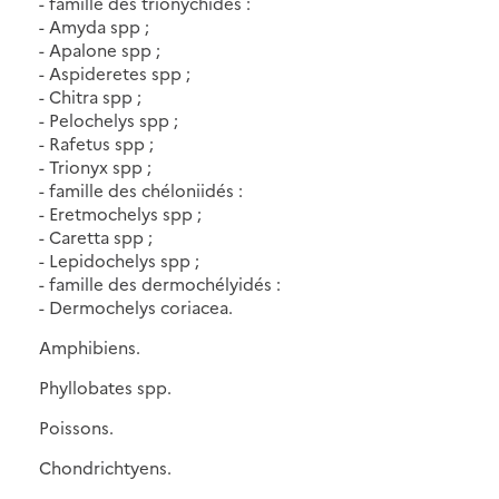
- famille des trionychidés :
- Amyda spp ;
- Apalone spp ;
- Aspideretes spp ;
- Chitra spp ;
- Pelochelys spp ;
- Rafetus spp ;
- Trionyx spp ;
- famille des chéloniidés :
- Eretmochelys spp ;
- Caretta spp ;
- Lepidochelys spp ;
- famille des dermochélyidés :
- Dermochelys coriacea.
Amphibiens.
Phyllobates spp.
Poissons.
Chondrichtyens.