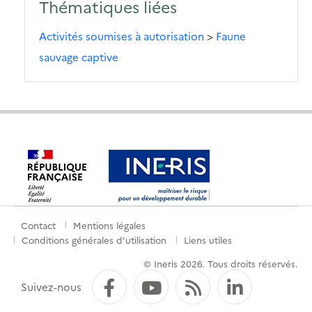
Thématiques liées
Activités soumises à autorisation
>
Faune
sauvage captive
Contact
Mentions légales
Menu
Conditions générales d'utilisation
Liens utiles
de
© Ineris 2026. Tous droits réservés.
pied
Facebook
YouTube
Flux RSS
LinkedI
Suivez-nous
de