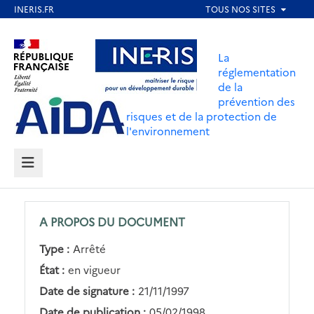
Aller
au
Aller au contenu
Aller au menu
contenu
La
principal
réglementation
de la
Aller au pied de page
prévention des
risques et de la protection de
l'environnement
MENU
A PROPOS DU DOCUMENT
Type :
Arrêté
État :
en vigueur
Date de signature :
21/11/1997
Date de publication :
05/02/1998