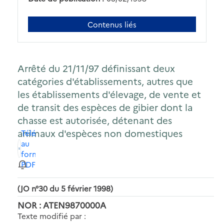
Contenus liés
Arrêté du 21/11/97 définissant deux
catégories d'établissements, autres que
les établissements d'élevage, de vente et
de transit des espèces de gibier dont la
chasse est autorisée, détenant des
animaux d'espèces non domestiques
Télécharger
au
format
PDF
(JO n°30 du 5 février 1998)
NOR : ATEN9870000A
Texte modifié par :