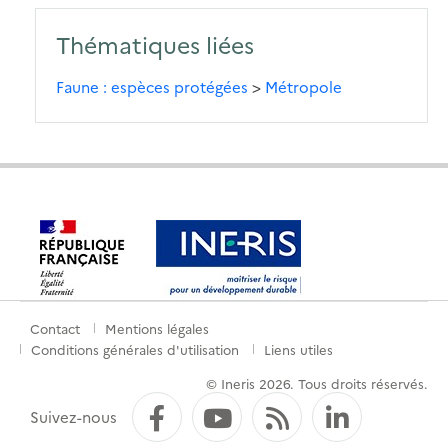
Thématiques liées
Faune : espèces protégées
>
Métropole
Contact
Mentions légales
Menu
Conditions générales d'utilisation
Liens utiles
de
© Ineris 2026. Tous droits réservés.
pied
Facebook
YouTube
Flux RSS
LinkedI
Suivez-nous
de