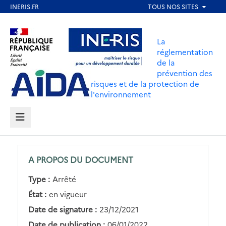
Aller
au
Aller au contenu
Aller au menu
contenu
La
principal
réglementation
de la
Aller au pied de page
prévention des
risques et de la protection de
l'environnement
MENU
A PROPOS DU DOCUMENT
Type :
Arrêté
État :
en vigueur
Date de signature :
23/12/2021
Date de publication :
06/01/2022