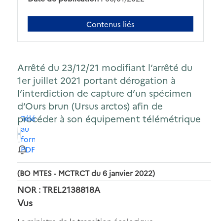
Contenus liés
Arrêté du 23/12/21 modifiant l’arrêté du
1er juillet 2021 portant dérogation à
l’interdiction de capture d’un spécimen
d’Ours brun (Ursus arctos) afin de
procéder à son équipement télémétrique
Télécharger
au
format
PDF
(BO MTES - MCTRCT du 6 janvier 2022)
NOR : TREL2138818A
Vus