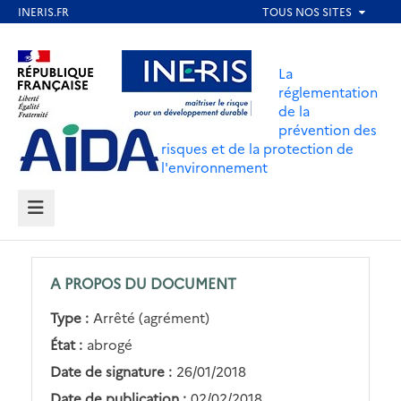
Aller
au
Aller au contenu
Aller au menu
contenu
La
principal
réglementation
de la
Aller au pied de page
prévention des
risques et de la protection de
l'environnement
MENU
A PROPOS DU DOCUMENT
Type :
Arrêté (agrément)
État :
abrogé
Date de signature :
26/01/2018
Date de publication :
02/02/2018