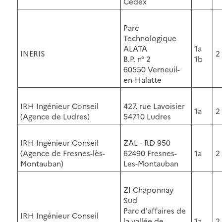
Cedex
Parc
Technologique
ALATA
1a
INERIS
2
B.P. n° 2
1b
60550 Verneuil-
en-Halatte
IRH Ingénieur Conseil
427, rue Lavoisier
1a
2
(Agence de Ludres)
54710 Ludres
IRH Ingénieur Conseil
ZAL - RD 950
(Agence de Fresnes-lès-
62490 Fresnes-
1a
2
Montauban)
Les-Montauban
ZI Chaponnay
Sud
Parc d'affaires de
IRH Ingénieur Conseil
la vallée de
1a
2