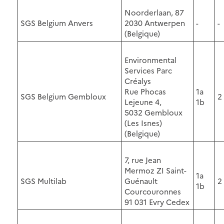
Noorderlaan, 87
SGS Belgium Anvers
2030 Antwerpen
-
-
(Belgique)
Environmental
Services Parc
Créalys
Rue Phocas
1a
SGS Belgium Gembloux
2
Lejeune 4,
1b
5032 Gembloux
(Les Isnes)
(Belgique)
7, rue Jean
Mermoz ZI Saint-
1a
SGS Multilab
Guénault
2
1b
Courcouronnes
91 031 Evry Cedex