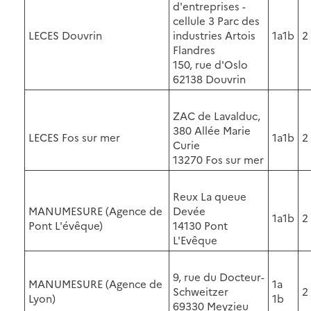
d'entreprises -
cellule 3 Parc des
LECES Douvrin
industries Artois
1a1b
2
Flandres
150, rue d'Oslo
62138 Douvrin
ZAC de Lavalduc,
380 Allée Marie
LECES Fos sur mer
1a1b
2
Curie
13270 Fos sur mer
Reux La queue
MANUMESURE (Agence de
Devée
1a1b
2
Pont L'évêque)
14130 Pont
L'Evêque
9, rue du Docteur-
MANUMESURE (Agence de
1a
Schweitzer
2
Lyon)
1b
69330 Meyzieu