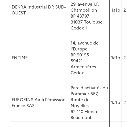
29, avenue J.F.
DEKRA Industrial DR SUD-
Champollion
1a1b
2
OUEST
BP 43797
31037 Toulouse
Cedex 1
14, avenue de
l'Europe
BP 90195
ENTIME
1a1b
2
59421
Armentières
Cedex
Parc d'activités du
Pommier 557,
EUROFINS Air à l'émission
Route de
1a1b
2
France SAS
Noyelles
62 110 Henin
Beaumont