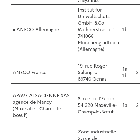
Institut für
Umweltschutz
GmbH &Co
« ANECO Allemagne
Wehnerstrasse 1 -
1b
-
741068
Mönchengladbach
(Allemagne)
19, rue Roger
1a
ANECO France
Salengro
2
1b
69740 Genas
APAVE ALSACIENNE SAS
3, rue de l'Euron
agence de Nancy
54 320 Maxéville-
1a
2
(Maxéville - Champ-le-
Champ-le-Bœuf
bœuf)
Zone industrielle
2, rue de