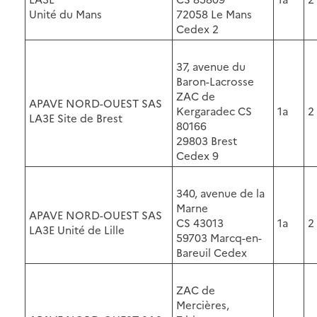
Unité du Mans
72058 Le Mans
Cedex 2
37, avenue du
Baron-Lacrosse
ZAC de
APAVE NORD-OUEST SAS
Kergaradec CS
1a
2
LA3E Site de Brest
80166
29803 Brest
Cedex 9
340, avenue de la
Marne
APAVE NORD-OUEST SAS
CS 43013
1a
2
LA3E Unité de Lille
59703 Marcq-en-
Bareuil Cedex
ZAC de
Mercières,