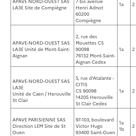
APAVE NORD-OUEST SAS
7 bis avenue
1a
2
LA3E Site de Compiègne
Henri Adnot
60200
Compiègne
2, rue des
APAVE-NORD-OUEST SAS
Mouettes CS
LA3E Unité de Mont-Saint-
90098
1a
2
Aignan
76132 Mont-Saint-
Aignan Cedex
5, rue d'Atalante -
APAVE-NORD-OUEST SAS
CITIS
LA3E
CS 90098
1a
2
Unité de Caen / Herouville
14205 Herouville
St Clair
St Clair Cedex
APAVE PARISIENNE SAS
97-103, boulevard
1a
Direction LEM Site de St
Victor Hugo
2
1b
Ouen
93400 Saint-Ouen