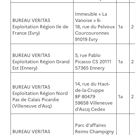
Immeuble « La
BUREAU VERITAS
Vanoise » 6-
Exploitation Région Ile de
18, rue du Pelvoux
1a
2
France (Evry)
Courcouronnes
91019 Evry
BUREAU VERITAS
5, rue Pablo
Exploitation Région Grand
Picasso CS 20111
1a
2
Est (Ennery)
57365 Ennery
14, rue du Haut-
BUREAU VERITAS
de-la-Cruppe
Exploitation Région Nord
BP 80479
1a
2
Pas de Calais Picardie
59658 Villeneuve
(Villeneuve d'Asq)
d'Ascq Cedex
Parc d'affaires
BUREAU VERITAS
Reims Champigny