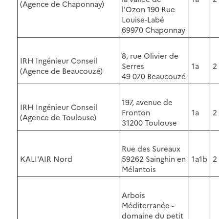
(Agence de Chaponnay)
l'Ozon 190 Rue
Louise-Labé
69970 Chaponnay
8, rue Olivier de
IRH Ingénieur Conseil
Serres
1a
2
(Agence de Beaucouzé)
49 070 Beaucouzé
197, avenue de
IRH Ingénieur Conseil
Fronton
1a
2
(Agence de Toulouse)
31200 Toulouse
Rue des Sureaux
KALI'AIR Nord
59262 Sainghin en
1a1b
2
Mélantois
Arbois
Méditerranée -
domaine du petit