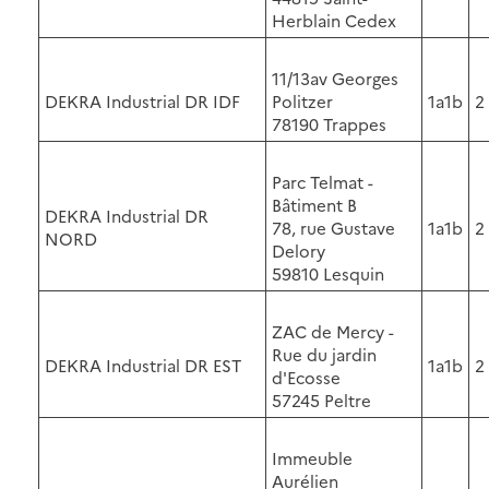
Herblain Cedex
11/13av Georges
DEKRA Industrial DR IDF
Politzer
1a1b
2
78190 Trappes
Parc Telmat -
Bâtiment B
DEKRA Industrial DR
78, rue Gustave
1a1b
2
NORD
Delory
59810 Lesquin
ZAC de Mercy -
Rue du jardin
DEKRA Industrial DR EST
1a1b
2
d'Ecosse
57245 Peltre
Immeuble
Aurélien