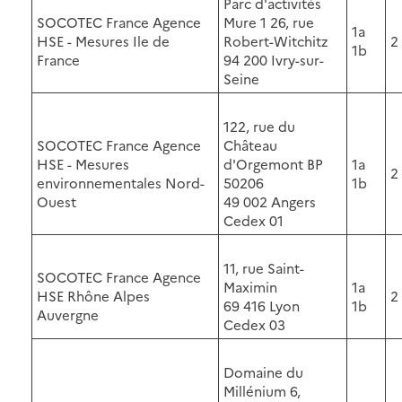
Parc d'activités
SOCOTEC France Agence
Mure 1 26, rue
1a
HSE - Mesures Ile de
Robert-Witchitz
2
1b
France
94 200 Ivry-sur-
Seine
122, rue du
SOCOTEC France Agence
Château
HSE - Mesures
d'Orgemont BP
1a
2
environnementales Nord-
50206
1b
Ouest
49 002 Angers
Cedex 01
11, rue Saint-
SOCOTEC France Agence
Maximin
1a
HSE Rhône Alpes
2
69 416 Lyon
1b
Auvergne
Cedex 03
Domaine du
Millénium 6,