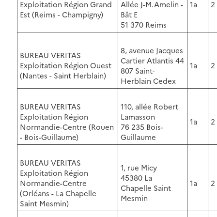
Exploitation Région Grand
Allée J-M.Amelin -
1a
2
Est (Reims - Champigny)
Bât E
51 370 Reims
8, avenue Jacques
BUREAU VERITAS
Cartier Atlantis 44
Exploitation Région Ouest
1a
2
807 Saint-
(Nantes - Saint Herblain)
Herblain Cedex
BUREAU VERITAS
110, allée Robert
Exploitation Région
Lamasson
1a
2
Normandie-Centre (Rouen
76 235 Bois-
- Bois-Guillaume)
Guillaume
BUREAU VERITAS
1, rue Micy
Exploitation Région
45380 La
Normandie-Centre
1a
2
Chapelle Saint
(Orléans - La Chapelle
Mesmin
Saint Mesmin)