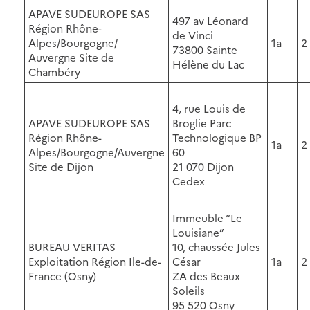
APAVE SUDEUROPE SAS
497 av Léonard
Région Rhône-
de Vinci
Alpes/Bourgogne/
1a
2
73800 Sainte
Auvergne Site de
Hélène du Lac
Chambéry
4, rue Louis de
APAVE SUDEUROPE SAS
Broglie Parc
Région Rhône-
Technologique BP
1a
2
Alpes/Bourgogne/Auvergne
60
Site de Dijon
21 070 Dijon
Cedex
Immeuble “Le
Louisiane”
BUREAU VERITAS
10, chaussée Jules
Exploitation Région Ile-de-
César
1a
2
France (Osny)
ZA des Beaux
Soleils
95 520 Osny