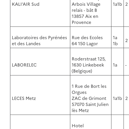
KALI'AIR Sud
Arbois Village
1a1b
2
relais - bât B
13857 Aix en
Provence
Laboratoires des Pyrénées
Rue des Ecoles
1a
2
et des Landes
64 150 Lagor
1b
Roderstraat 125,
LABORELEC
1630 Linkebeek
1a
-
(Belgique)
1 Rue de Bort les
Orgues
LECES Metz
ZAC de Grimont
1a1b
2
57070 Saint Julien
lès Metz
Hotel