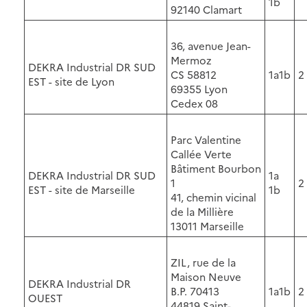
1b
92140 Clamart
36, avenue Jean-
Mermoz
DEKRA Industrial DR SUD
CS 58812
1a1b
2
EST - site de Lyon
69355 Lyon
Cedex 08
Parc Valentine
Callée Verte
Bâtiment Bourbon
DEKRA Industrial DR SUD
1a
1
2
EST - site de Marseille
1b
41, chemin vicinal
de la Millière
13011 Marseille
ZIL, rue de la
Maison Neuve
DEKRA Industrial DR
B.P. 70413
1a1b
2
OUEST
44819 Saint-