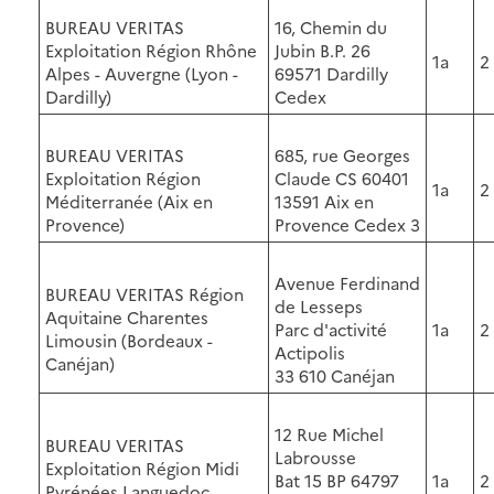
BUREAU VERITAS
16, Chemin du
Exploitation Région Rhône
Jubin B.P. 26
1a
2
Alpes - Auvergne (Lyon -
69571 Dardilly
Dardilly)
Cedex
BUREAU VERITAS
685, rue Georges
Exploitation Région
Claude CS 60401
1a
2
Méditerranée (Aix en
13591 Aix en
Provence)
Provence Cedex 3
Avenue Ferdinand
BUREAU VERITAS Région
de Lesseps
Aquitaine Charentes
Parc d'activité
1a
2
Limousin (Bordeaux -
Actipolis
Canéjan)
33 610 Canéjan
12 Rue Michel
BUREAU VERITAS
Labrousse
Exploitation Région Midi
Bat 15 BP 64797
1a
2
Pyrénées Languedoc