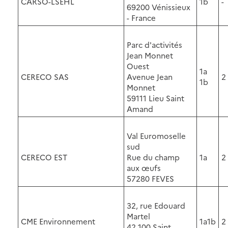
CARSO-LSEHL
1b
-
69200 Vénissieux
- France
Parc d'activités
Jean Monnet
Ouest
1a
CERECO SAS
Avenue Jean
2
1b
Monnet
59111 Lieu Saint
Amand
Val Euromoselle
sud
CERECO EST
Rue du champ
1a
2
aux œufs
57280 FEVES
32, rue Edouard
Martel
CME Environnement
1a1b
2
42 100 Saint