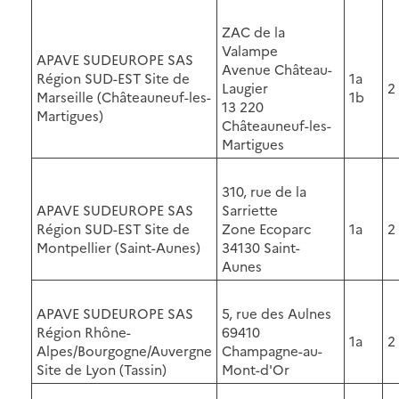
ZAC de la
Valampe
APAVE SUDEUROPE SAS
Avenue Château-
Région SUD-EST Site de
1a
Laugier
2
Marseille (Châteauneuf-les-
1b
13 220
Martigues)
Châteauneuf-les-
Martigues
310, rue de la
APAVE SUDEUROPE SAS
Sarriette
Région SUD-EST Site de
Zone Ecoparc
1a
2
Montpellier (Saint-Aunes)
34130 Saint-
Aunes
APAVE SUDEUROPE SAS
5, rue des Aulnes
Région Rhône-
69410
1a
2
Alpes/Bourgogne/Auvergne
Champagne-au-
Site de Lyon (Tassin)
Mont-d'Or