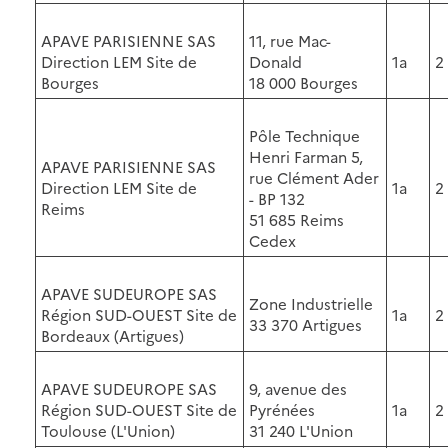
APAVE PARISIENNE SAS
11, rue Mac-
Direction LEM Site de
Donald
1a
2
Bourges
18 000 Bourges
Pôle Technique
Henri Farman 5,
APAVE PARISIENNE SAS
rue Clément Ader
Direction LEM Site de
1a
2
- BP 132
Reims
51 685 Reims
Cedex
APAVE SUDEUROPE SAS
Zone Industrielle
Région SUD-OUEST Site de
1a
2
33 370 Artigues
Bordeaux (Artigues)
APAVE SUDEUROPE SAS
9, avenue des
Région SUD-OUEST Site de
Pyrénées
1a
2
Toulouse (L'Union)
31 240 L'Union