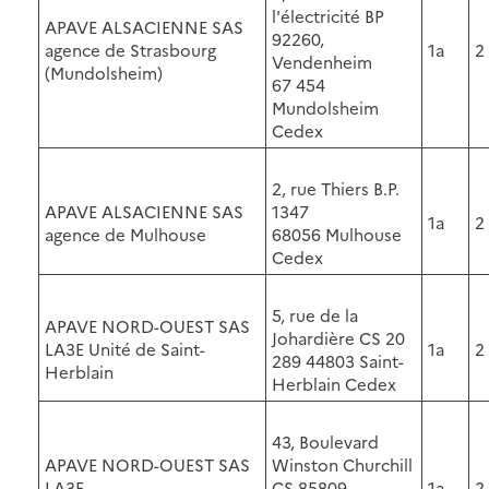
l'électricité BP
APAVE ALSACIENNE SAS
92260,
agence de Strasbourg
1a
2
Vendenheim
(Mundolsheim)
67 454
Mundolsheim
Cedex
2, rue Thiers B.P.
APAVE ALSACIENNE SAS
1347
1a
2
agence de Mulhouse
68056 Mulhouse
Cedex
5, rue de la
APAVE NORD-OUEST SAS
Johardière CS 20
LA3E Unité de Saint-
1a
2
289 44803 Saint-
Herblain
Herblain Cedex
43, Boulevard
APAVE NORD-OUEST SAS
Winston Churchill
LA3E
CS 85809
1a
2