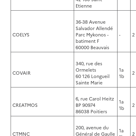
Etienne
36-38 Avenue
Salvador Allendé
COELYS
Parc Mykonos -
-
2
batiment F
60000 Beauvais
340, rue des
Ormelets
1a
COVAIR
2
60 126 Longueil
1b
Sainte Marie
6, rue Carol Heitz
1a
CREATMOS
BP 90974
2
1b
86038 Poitiers
200, avenue du
1a
CTMNC
Général de Gaulle
2