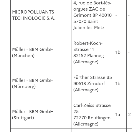
4, rue de Bort-lès-
orgues ZAC de
MICROPOLLUANTS
Grimont BP 40010
-
-
TECHNOLOGIE S.A.
57070 Saint
Julien-lès-Metz
Robert-Koch-
Müller - BBM GmbH
Strasse 11
1b
-
(München)
82152 Planneg
(Allemagne)
Fürther Strasse 35
Müller - BBM GmbH
90513 Zirndorf
1b
-
(Nürnberg)
(Allemagne)
Carl-Zeiss Strasse
Müller - BBM GmbH
25
1a
2
(Stuttgart)
72770 Reutlingen
(Allemagne)