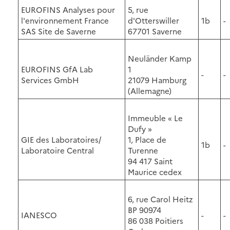
EUROFINS Analyses pour
5, rue
l'environnement France
d'Otterswiller
1b
-
SAS Site de Saverne
67701 Saverne
Neuländer Kamp
EUROFINS GfA Lab
1
-
-
Services GmbH
21079 Hamburg
(Allemagne)
Immeuble « Le
Dufy »
GIE des Laboratoires/
1, Place de
1b
-
Laboratoire Central
Turenne
94 417 Saint
Maurice cedex
6, rue Carol Heitz
BP 90974
IANESCO
-
-
86 038 Poitiers