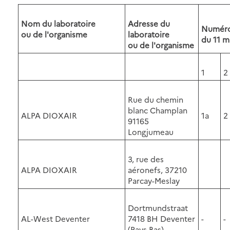
Nom du laboratoire
Adresse du
Numéros
ou de l'organisme
laboratoire
du 11 m
ou de l'organisme
1
2
Rue du chemin
blanc Champlan
ALPA DIOXAIR
1a
2
91165
Longjumeau
3, rue des
ALPA DIOXAIR
aéronefs, 37210
Parcay-Meslay
Dortmundstraat
AL-West Deventer
7418 BH Deventer
-
-
(Pays Bas)