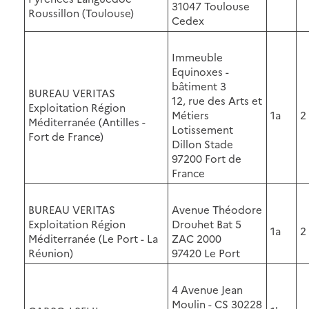
31047 Toulouse
Roussillon (Toulouse)
Cedex
Immeuble
Equinoxes -
bâtiment 3
BUREAU VERITAS
12, rue des Arts et
Exploitation Région
Métiers
1a
2
Méditerranée (Antilles -
Lotissement
Fort de France)
Dillon Stade
97200 Fort de
France
BUREAU VERITAS
Avenue Théodore
Exploitation Région
Drouhet Bat 5
1a
2
Méditerranée (Le Port - La
ZAC 2000
Réunion)
97420 Le Port
4 Avenue Jean
Moulin - CS 30228