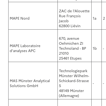
ZAC de l'Alouette
Rue François
MAPE Nord
1a
2
Jacob
62800 Liévin
670, avenue
Oehmichen ZI
MAPE Laboratoire
Technoland - BP
1b
-
d'analyses APC
21010
25461 Etupes
Technologiepark
Münster Wilhelm-
MAS Münster Analytical
Schickard-Strasse
-
-
Solutions GmbH
5
48149 Münster
(Allemagne)