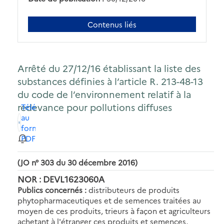
Contenus liés
Arrêté du 27/12/16 établissant la liste des
substances définies à l’article R. 213-48-13
du code de l’environnement relatif à la
redevance pour pollutions diffuses
Télécharger
au
format
PDF
(JO n° 303 du 30 décembre 2016)
NOR : DEVL1623060A
Publics concernés :
distributeurs de produits
phytopharmaceutiques et de semences traitées au
moyen de ces produits, trieurs à façon et agriculteurs
achetant à l'étranger ces produits et semences,