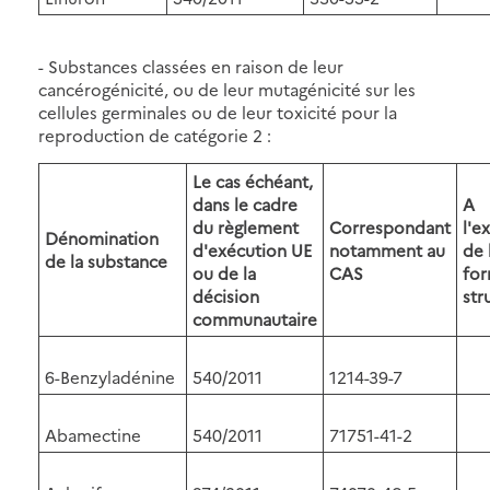
- Substances classées en raison de leur
cancérogénicité, ou de leur mutagénicité sur les
cellules germinales ou de leur toxicité pour la
reproduction de catégorie 2 :
Le cas échéant,
dans le cadre
A
du règlement
Correspondant
l'e
Dénomination
d'exécution UE
notamment au
de 
de la substance
ou de la
CAS
fo
décision
str
communautaire
6-Benzyladénine
540/2011
1214-39-7
Abamectine
540/2011
71751-41-2