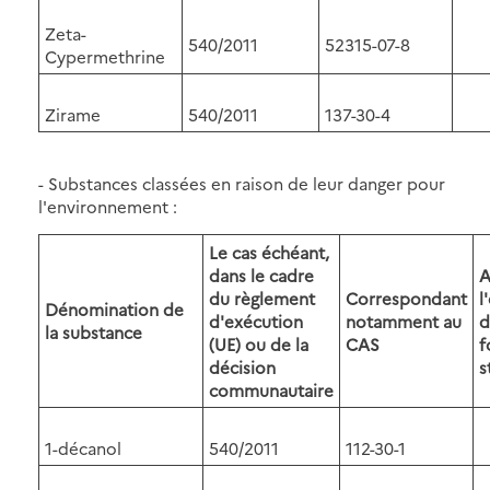
Zeta-
540/2011
52315-07-8
Cypermethrine
Zirame
540/2011
137-30-4
- Substances classées en raison de leur danger pour
l'environnement :
Le cas échéant,
dans le cadre
du règlement
Correspondant
l
Dénomination de
d'exécution
notamment au
d
la substance
(UE) ou de la
CAS
f
décision
s
communautaire
1-décanol
540/2011
112-30-1