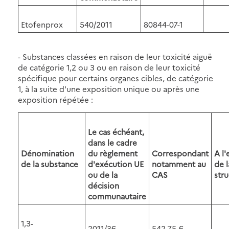
Etofenprox
540/2011
80844-07-1
- Substances classées en raison de leur toxicité aiguë
de catégorie 1,2 ou 3 ou en raison de leur toxicité
spécifique pour certains organes cibles, de catégorie
1, à la suite d'une exposition unique ou après une
exposition répétée :
Le cas échéant,
dans le cadre
Dénomination
du règlement
Correspondant
A l
de la substance
d'exécution UE
notamment au
de 
ou de la
CAS
stru
décision
communautaire
1,3-
2011/36
542-75-6