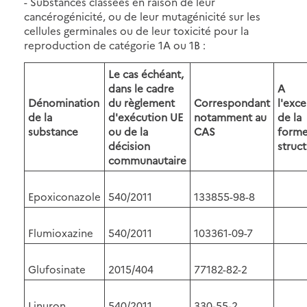
- Substances classées en raison de leur
cancérogénicité, ou de leur mutagénicité sur les
cellules germinales ou de leur toxicité pour la
reproduction de catégorie 1A ou 1B :
Le cas échéant,
dans le cadre
A
Dénomination
du règlement
Correspondant
l'exc
de la
d'exécution UE
notamment au
de la
substance
ou de la
CAS
form
décision
struct
communautaire
Epoxiconazole
540/2011
133855-98-8
Flumioxazine
540/2011
103361-09-7
Glufosinate
2015/404
77182-82-2
Linuron
540/2011
330-55-2