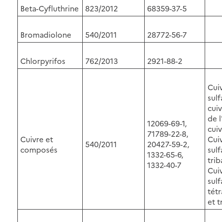
Beta-Cyfluthrine
823/2012
68359-37-5
Bromadiolone
540/2011
28772-56-7
Chlorpyrifos
762/2013
2921-88-2
Cui
sulf
cuiv
de 
12069-69-1,
cuiv
71789-22-8,
Cuivre et
Cui
540/2011
20427-59-2,
composés
sulf
1332-65-6,
trib
1332-40-7
Cui
sulf
tét
et t