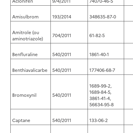
Aclonifen
974/2011
74070-46-5
Amisulbrom
193/2014
348635-87-0
Amitrole (ou
704/2011
61-82-5
aminotriazole)
Benfluraline
540/2011
1861-40-1
Benthiavalicarbe
540/2011
177406-68-7
1689-99-2,
1689-84-5,
Bromoxynil
540/2011
3861-41-4,
56634-95-8
Captane
540/2011
133-06-2