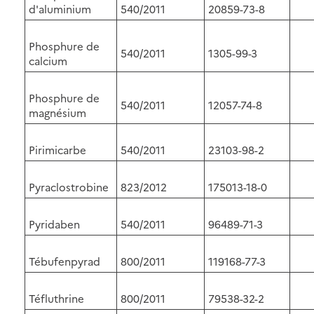
d'aluminium
540/2011
20859-73-8
Phosphure de
540/2011
1305-99-3
calcium
Phosphure de
540/2011
12057-74-8
magnésium
Pirimicarbe
540/2011
23103-98-2
Pyraclostrobine
823/2012
175013-18-0
Pyridaben
540/2011
96489-71-3
Tébufenpyrad
800/2011
119168-77-3
Téfluthrine
800/2011
79538-32-2