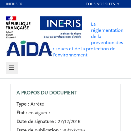
Aller
au
Aller au contenu
Aller au menu
contenu
La
principal
réglementation
de la
Aller au pied de page
prévention des
risques et de la protection de
l'environnement
MENU
A PROPOS DU DOCUMENT
Type :
Arrêté
État :
en vigueur
Date de signature :
27/12/2016
Date de publication :
30/12/2016