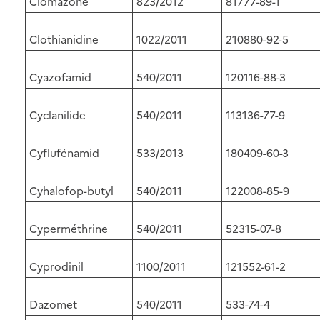
Clomazone
823/2012
81777-89-1
Clothianidine
1022/2011
210880-92-5
Cyazofamid
540/2011
120116-88-3
Cyclanilide
540/2011
113136-77-9
Cyflufénamid
533/2013
180409-60-3
Cyhalofop-butyl
540/2011
122008-85-9
Cyperméthrine
540/2011
52315-07-8
Cyprodinil
1100/2011
121552-61-2
Dazomet
540/2011
533-74-4