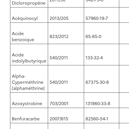
Dicloropropène
Acéquinocyl
2013/205
57960-19-7
Acide
823/2012
65-85-0
benzoique
Acide
540/2011
133-32-4
indolylbutyrique
Alpha-
Cyperméthrine
540/2011
67375-30-8
(alphaméthrine)
Azoxystrobine
703/2001
131860-33-8
Benfuracarbe
2007/615
82560-54-1