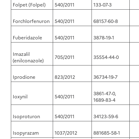
Folpet (Folpel)
540/2011
133-07-3
Forchlorfenuron
540/2011
68157-60-8
Fuberidazole
540/2011
3878-19-1
Imazalil
705/2011
35554-44-0
(enilconazole)
Iprodione
823/2012
36734-19-7
3861-47-0,
Ioxynil
540/2011
1689-83-4
Isoproturon
540/2011
34123-59-6
Isopyrazam
1037/2012
881685-58-1