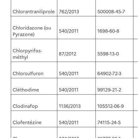
Chlorantraniliprole
762/2013
500008-45-7
Chloridazone (ou
540/2011
1698-60-8
Pyrazone)
Chlorpyrifos-
87/2012
5598-13-0
méthyl
Chlorsulfuron
540/2011
64902-72-3
Cléthodime
540/2011
99129-21-2
Clodinafop
1136/2013
105512-06-9
Clofentézine
540/2011
74115-24-5