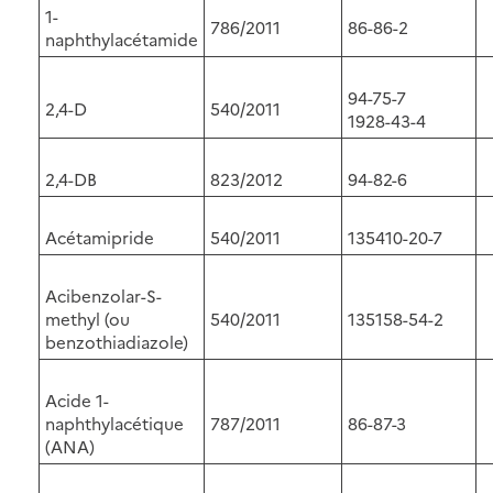
1-
786/2011
86-86-2
naphthylacétamide
94-75-7
2,4-D
540/2011
1928-43-4
2,4-DB
823/2012
94-82-6
Acétamipride
540/2011
135410-20-7
Acibenzolar-S-
methyl (ou
540/2011
135158-54-2
benzothiadiazole)
Acide 1-
naphthylacétique
787/2011
86-87-3
(ANA)