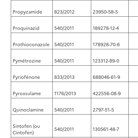
Propyzamide
823/2012
23950-58-5
Proquinazid
540/2011
189278-12-4
Prothioconazole
540/2011
178928-70-6
Pymétrozine
540/2011
123312-89-0
Pyriofénone
833/2013
688046-61-9
Pyroxsulame
1176/2013
422556-08-9
Quinoclamine
540/2011
2797-51-5
Sintofen (ou
540/2011
130561-48-7
Cintofen)