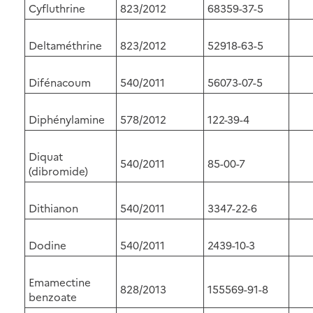
Cyfluthrine
823/2012
68359-37-5
Deltaméthrine
823/2012
52918-63-5
Difénacoum
540/2011
56073-07-5
Diphénylamine
578/2012
122-39-4
Diquat
540/2011
85-00-7
(dibromide)
Dithianon
540/2011
3347-22-6
Dodine
540/2011
2439-10-3
Emamectine
828/2013
155569-91-8
benzoate