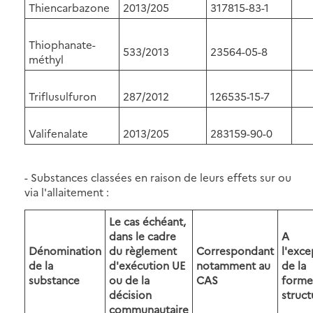
Thiencarbazone
2013/205
317815-83-1
Thiophanate-
533/2013
23564-05-8
méthyl
Triflusulfuron
287/2012
126535-15-7
Valifenalate
2013/205
283159-90-0
- Substances classées en raison de leurs effets sur ou
via l'allaitement :
Le cas échéant,
dans le cadre
A
Dénomination
du règlement
Correspondant
l'exce
de la
d'exécution UE
notamment au
de la
substance
ou de la
CAS
forme
décision
struct
communautaire