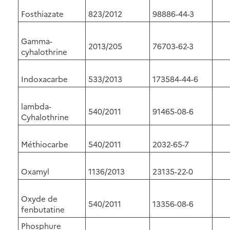
Fosthiazate
823/2012
98886-44-3
Gamma-
2013/205
76703-62-3
cyhalothrine
Indoxacarbe
533/2013
173584-44-6
lambda-
540/2011
91465-08-6
Cyhalothrine
Méthiocarbe
540/2011
2032-65-7
Oxamyl
1136/2013
23135-22-0
Oxyde de
540/2011
13356-08-6
fenbutatine
Phosphure