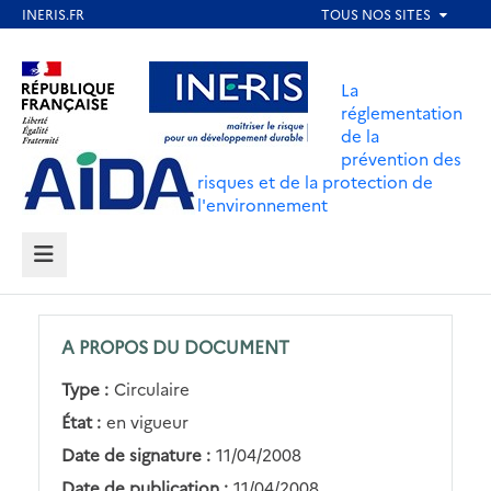
Aller
au
Aller au contenu
Aller au menu
contenu
La
principal
réglementation
de la
Aller au pied de page
prévention des
risques et de la protection de
l'environnement
MENU
A PROPOS DU DOCUMENT
Type :
Circulaire
État :
en vigueur
Date de signature :
11/04/2008
Date de publication :
11/04/2008