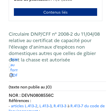
Contenus liés
Circulaire DNP/CFF n° 2008-2 du 11/04/08
relative au certificat de capacité pour
l'élevage d'animaux d'espèces non
domestiques autres que celles de gibier
dont la chasse est autorisée
Télécharger
au
format
PDF
(texte non publie au JO)
NOR : DEVN0808556C
Références :
-
articles L.413-2
,
L.413-3
,
R.413-3
à
R.413-7 du code de
l’environnement
;