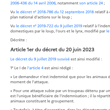
2006-436 du 14 avril 2006
, notamment
son article 24
;
Vu
le décret n° 2018-786 du 12 septembre 2018
relatif à
plan national d'actions sur le loup ;
Vu
le décret n° 2019-722 du 9 juillet 2019
relatif à l'in
domestiques par le loup, l'ours et le lynx, modifié par
l
Décrète :
Article 1er du décret du 20 juin 2023
Le décret du 9 juillet 2019 susvisé
est ainsi modifié :
1° Le I de
l'article 4
est ainsi rédigé :
« Le demandeur n'est indemnisé que pour les animaux don
moment de l'attaque.
« Pour une attaque subie par un troupeau détenu par u
est l'unique bénéficiaire de l'indemnisation ; il la répart
animaux constituant le groupement.
« Toutefois, à titre d'exception, dans les départements 