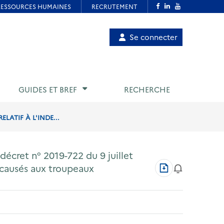
Menu
Se connecter
de
compte
utilisateur
GUIDES ET BREF
RECHERCHE
LATIF À L'INDE...
écret n° 2019-722 du 9 juillet
Télécharger
 causés aux troupeaux
au
format
PDF