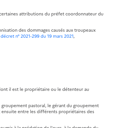
 certaines attributions du préfet coordonnateur du
demnisation des dommages causés aux troupeaux
e décret n° 2021-299 du 19 mars 2021
,
t il est le propriétaire ou le détenteur au
n groupement pastoral, le gérant du groupement
it ensuite entre les différents propriétaires des
soumis à la prédation de l'ours, à la demande du