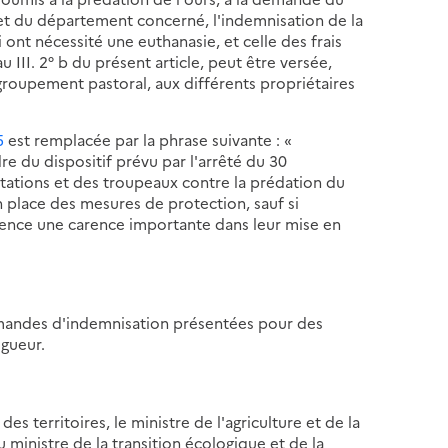
et du département concerné, l'indemnisation de la
 ont nécessité une euthanasie, et celle des frais
u III. 2° b du présent article, peut être versée,
roupement pastoral, aux différents propriétaires
5
est remplacée par la phrase suivante : «
re du dispositif prévu par l'arrêté du 30
itations et des troupeaux contre la prédation du
n place des mesures de protection, sauf si
dence une carence importante dans leur mise en
emandes d'indemnisation présentées pour des
gueur.
es territoires, le ministre de l'agriculture et de la
u ministre de la transition écologique et de la