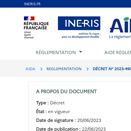
Aller
au
Aller au contenu
Aller au menu
Aller au p
contenu
principal
La réglement
RÉGLEMENTATION
AIDE RÉGLE
AIDA
REGLEMENTATION
DÉCRET N° 2023-490
A PROPOS DU DOCUMENT
Type :
Décret
État :
en vigueur
Date de signature :
20/06/2023
Date de publication :
22/06/2023