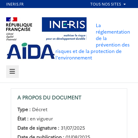
Aller
au
Aller au contenu
Aller au menu
contenu
La
principal
réglementation
de la
Aller au pied de page
prévention des
risques et de la protection de
l'environnement
MENU
A PROPOS DU DOCUMENT
Type :
Décret
État :
en vigueur
Date de signature :
31/07/2025
Date de publication :
01/08/2025