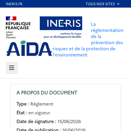
Aller
au
Aller au contenu
Aller au menu
contenu
La
principal
réglementation
de la
Aller au pied de page
prévention des
risques et de la protection de
l'environnement
MENU
A PROPOS DU DOCUMENT
Type :
Règlement
État :
en vigueur
Date de signature :
15/06/2026
Date de publication :
16/06/2026