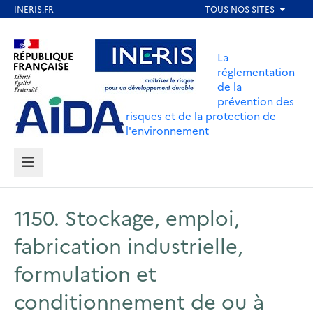
Aller
au
Aller au contenu
Aller au menu
contenu
La
principal
réglementation
de la
Aller au pied de page
prévention des
risques et de la protection de
l'environnement
MENU
1150. Stockage, emploi,
fabrication industrielle,
formulation et
conditionnement de ou à