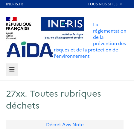
Aller
au
Aller au contenu
Aller au menu
contenu
La
principal
réglementation
de la
Aller au pied de page
prévention des
risques et de la protection de
l'environnement
MENU
27xx. Toutes rubriques
déchets
Décret
Avis
Note