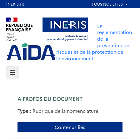
Aller
au
Aller au contenu
Aller au menu
contenu
La
principal
réglementation
de la
Aller au pied de page
prévention des
risques et de la protection de
l'environnement
MENU
A PROPOS DU DOCUMENT
Type :
Rubrique de la nomenclature
Contenus liés