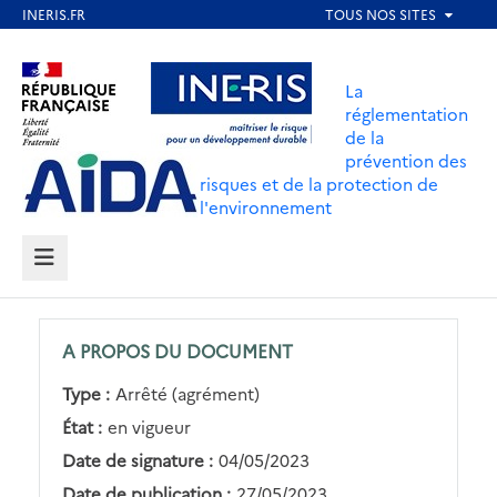
Aller
au
Aller au contenu
Aller au menu
contenu
La
principal
réglementation
de la
Aller au pied de page
prévention des
risques et de la protection de
l'environnement
MENU
A PROPOS DU DOCUMENT
Type :
Arrêté (agrément)
État :
en vigueur
Date de signature :
04/05/2023
Date de publication :
27/05/2023