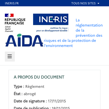
Aller
au
Aller au contenu
Aller au menu
contenu
La
principal
réglementation
de la
Aller au pied de page
prévention des
risques et de la protection de
l'environnement
MENU
A PROPOS DU DOCUMENT
Type :
Règlement
État :
abrogé
Date de signature :
17/11/2015
Date de publication :
18/11/2015