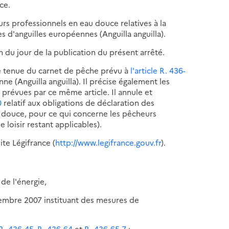
ce.
rs professionnels en eau douce relatives à la
s d'anguilles européennes (Anguilla anguilla).
n du jour de la publication du présent arrêté.
de tenue du carnet de pêche prévu à
l'article R. 436-
nne (Anguilla anguilla). Il précise également les
prévues par ce même article. Il annule et
0
relatif aux obligations de déclaration des
 douce, pour ce qui concerne les pêcheurs
 loisir restant applicables).
ite Légifrance (
http://www.legifrance.gouv.fr
).
de l'énergie,
tembre 2007 instituant des mesures de
 R. 436-45
,
R. 436-64
et
R. 436-65-7
;