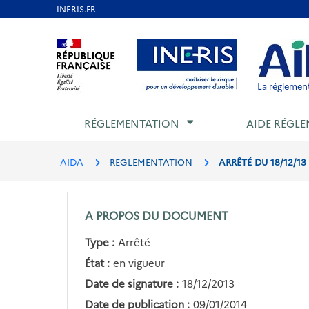
Aller
au
Aller au contenu
Aller au menu
Aller au p
contenu
principal
La réglement
RÉGLEMENTATION
AIDE RÉGLE
AIDA
REGLEMENTATION
ARRÊTÉ DU 18/12/1
A PROPOS DU DOCUMENT
Type :
Arrêté
État :
en vigueur
Date de signature :
18/12/2013
Date de publication :
09/01/2014