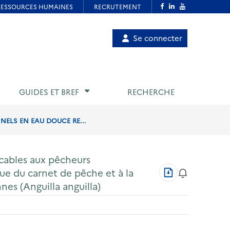
Menu
Se connecter
de
compte
utilisateur
GUIDES ET BREF
RECHERCHE
NELS EN EAU DOUCE RE...
icables aux pêcheurs
Télécharger
nue du carnet de pêche et à la
au
nes (Anguilla anguilla)
format
PDF