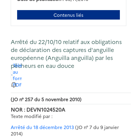
Contenus liés
Arrêté du 22/10/10 relatif aux obligations
de déclaration des captures d'anguille
européenne (Anguilla anguilla) par les
pêcheurs en eau douce
Télécharger
au
format
PDF
(JO n° 257 du 5 novembre 2010)
NOR : DEVN1024520A
Texte modifié par :
Arrêté du 18 décembre 2013
(JO n° 7 du 9 janvier
2014)