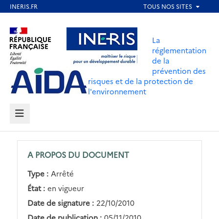
Aller
au
Aller au contenu
Aller au menu
contenu
La
principal
réglementation
de la
Aller au pied de page
prévention des
risques et de la protection de
l'environnement
MENU
A PROPOS DU DOCUMENT
Type :
Arrêté
État :
en vigueur
Date de signature :
22/10/2010
Date de publication :
05/11/2010