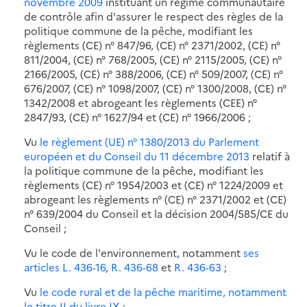
novembre 2009
instituant un régime communautaire
de contrôle afin d'assurer le respect des règles de la
politique commune de la pêche, modifiant les
règlements (CE) n° 847/96, (CE) n° 2371/2002, (CE) n°
811/2004, (CE) n° 768/2005, (CE) n° 2115/2005, (CE) n°
2166/2005, (CE) n° 388/2006, (CE) n° 509/2007, (CE) n°
676/2007, (CE) n° 1098/2007, (CE) n° 1300/2008, (CE) n°
1342/2008 et abrogeant les règlements (CEE) n°
2847/93, (CE) n° 1627/94 et (CE) n° 1966/2006 ;
Vu
le règlement (UE) n° 1380/2013 du Parlement
européen et du Conseil du 11 décembre 2013
relatif à
la politique commune de la pêche, modifiant les
règlements (CE) n° 1954/2003 et (CE) n° 1224/2009 et
abrogeant les règlements n° (CE) n° 2371/2002 et (CE)
n° 639/2004 du Conseil et la décision 2004/585/CE du
Conseil ;
Vu le code de l'environnement, notamment
ses
articles L. 436-16
,
R. 436-68
et
R. 436-63
;
Vu
le code rural et de la pêche maritime, notamment
le titre II du livre IX
;