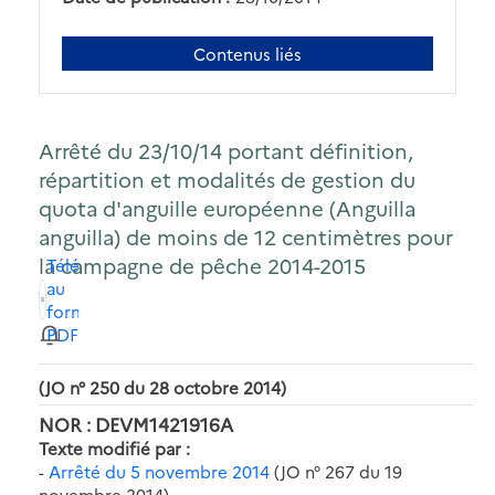
Contenus liés
Arrêté du 23/10/14 portant définition,
répartition et modalités de gestion du
quota d'anguille européenne (Anguilla
anguilla) de moins de 12 centimètres pour
la campagne de pêche 2014-2015
Télécharger
au
format
PDF
(JO n° 250 du 28 octobre 2014)
NOR : DEVM1421916A
Texte modifié par :
-
Arrêté du 5 novembre 2014
(JO n° 267 du 19
novembre 2014)