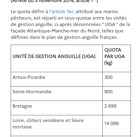
(Arrêté du 5 novembre 2014, article 1
)
Le quota défini à
l'article 1er
, attribué aux marins
pêcheurs, est réparti en sous-quotas entre les unités
de gestion anguille, ci-après dénommées " UGA " de la
façade Atlantique-Manche-mer du Nord, telles que
définies dans le plan de gestion anguille français.
QUOTA
UNITÉ DE GESTION ANGUILLE (UGA)
PAR UGA
(kg)
Artois-Picardie
300
Seine-Normandie
900
Bretagne
2 699
Loire, côtiers vendéens et Sèvre
14 099
niortaise