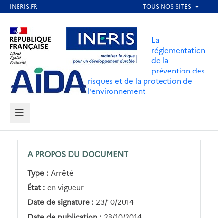
Aller
au
Aller au contenu
Aller au menu
contenu
La
principal
réglementation
de la
Aller au pied de page
prévention des
risques et de la protection de
l'environnement
MENU
A PROPOS DU DOCUMENT
Type :
Arrêté
État :
en vigueur
Date de signature :
23/10/2014
Date de publication :
28/10/2014