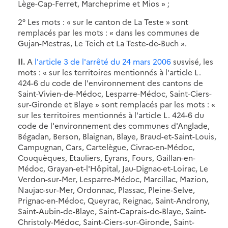
Lège-Cap-Ferret, Marcheprime et Mios » ;
2° Les mots : « sur le canton de La Teste » sont
remplacés par les mots : « dans les communes de
Gujan-Mestras, Le Teich et La Teste-de-Buch ».
II.
A
l'article 3 de l'arrêté du 24 mars 2006
susvisé, les
mots : « sur les territoires mentionnés à l'article L.
424-6 du code de l'environnement des cantons de
Saint-Vivien-de-Médoc, Lesparre-Médoc, Saint-Ciers-
sur-Gironde et Blaye » sont remplacés par les mots : «
sur les territoires mentionnés à l'article L. 424-6 du
code de l'environnement des communes d'Anglade,
Bégadan, Berson, Blaignan, Blaye, Braud-et-Saint-Louis,
Campugnan, Cars, Cartelègue, Civrac-en-Médoc,
Couquèques, Etauliers, Eyrans, Fours, Gaillan-en-
Médoc, Grayan-et-l'Hôpital, Jau-Dignac-et-Loirac, Le
Verdon-sur-Mer, Lesparre-Médoc, Marcillac, Mazion,
Naujac-sur-Mer, Ordonnac, Plassac, Pleine-Selve,
Prignac-en-Médoc, Queyrac, Reignac, Saint-Androny,
Saint-Aubin-de-Blaye, Saint-Caprais-de-Blaye, Saint-
Christoly-Médoc, Saint-Ciers-sur-Gironde, Saint-