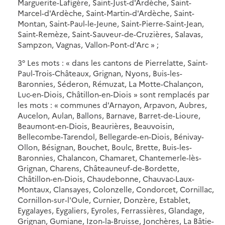
Marguerite-Lafigère, Saint-Just-d'Ardèche, Saint-
Marcel-d'Ardèche, Saint-Martin-d'Ardèche, Saint-
Montan, Saint-Paul-le-Jeune, Saint-Pierre-Saint-Jean,
Saint-Remèze, Saint-Sauveur-de-Cruzières, Salavas,
Sampzon, Vagnas, Vallon-Pont-d'Arc » ;
3° Les mots : « dans les cantons de Pierrelatte, Saint-
Paul-Trois-Châteaux, Grignan, Nyons, Buis-les-
Baronnies, Séderon, Rémuzat, La Motte-Chalançon,
Luc-en-Diois, Châtillon-en-Diois » sont remplacés par
les mots : « communes d'Arnayon, Arpavon, Aubres,
Aucelon, Aulan, Ballons, Barnave, Barret-de-Lioure,
Beaumont-en-Diois, Beaurières, Beauvoisin,
Bellecombe-Tarendol, Bellegarde-en-Diois, Bénivay-
Ollon, Bésignan, Bouchet, Boulc, Brette, Buis-les-
Baronnies, Chalancon, Chamaret, Chantemerle-lès-
Grignan, Charens, Châteauneuf-de-Bordette,
Châtillon-en-Diois, Chaudebonne, Chauvac-Laux-
Montaux, Clansayes, Colonzelle, Condorcet, Cornillac,
Cornillon-sur-l'Oule, Curnier, Donzère, Establet,
Eygalayes, Eygaliers, Eyroles, Ferrassières, Glandage,
Grignan, Gumiane, Izon-la-Bruisse, Jonchères, La Bâtie-