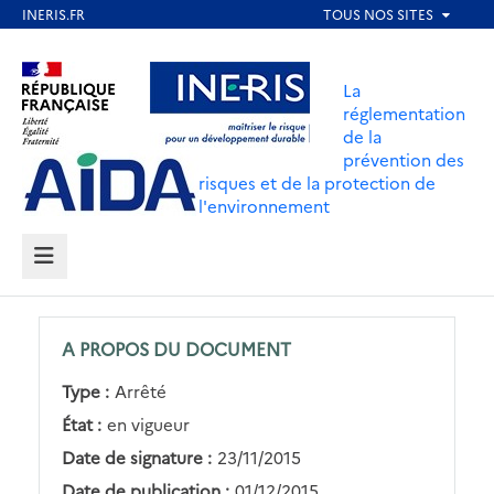
Aller
au
Aller au contenu
Aller au menu
contenu
La
principal
réglementation
de la
Aller au pied de page
prévention des
risques et de la protection de
l'environnement
MENU
A PROPOS DU DOCUMENT
Type :
Arrêté
État :
en vigueur
Date de signature :
23/11/2015
Date de publication :
01/12/2015