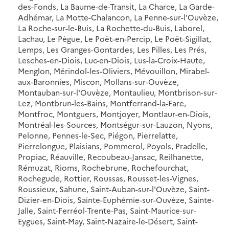
des-Fonds, La Baume-de-Transit, La Charce, La Garde-
Adhémar, La Motte-Chalancon, La Penne-sur-l'Ouvèze,
La Roche-sur-le-Buis, La Rochette-du-Buis, Laborel,
Lachau, Le Pègue, Le Poët-en-Percip, Le Poët-Sigillat,
Lemps, Les Granges-Gontardes, Les Pilles, Les Prés,
Lesches-en-Diois, Luc-en-Diois, Lus-la-Croix-Haute,
Menglon, Mérindol-les-Oliviers, Mévouillon, Mirabel-
aux-Baronnies, Miscon, Mollans-sur-Ouvèze,
Montauban-sur-l'Ouvèze, Montaulieu, Montbrison-sur-
Lez, Montbrun-les-Bains, Montferrand-la-Fare,
Montfroc, Montguers, Montjoyer, Montlaur-en-Diois,
Montréal-les-Sources, Montségur-sur-Lauzon, Nyons,
Pelonne, Pennes-le-Sec, Piégon, Pierrelatte,
Pierrelongue, Plaisians, Pommerol, Poyols, Pradelle,
Propiac, Réauville, Recoubeau-Jansac, Reilhanette,
Rémuzat, Rioms, Rochebrune, Rochefourchat,
Rochegude, Rottier, Roussas, Rousset-les-Vignes,
Roussieux, Sahune, Saint-Auban-sur-l'Ouvèze, Saint-
Dizier-en-Diois, Sainte-Euphémie-sur-Ouvèze, Sainte-
Jalle, Saint-Ferréol-Trente-Pas, Saint-Maurice-sur-
Eygues, Saint-May, Saint-Nazaire-le-Désert, Saint-