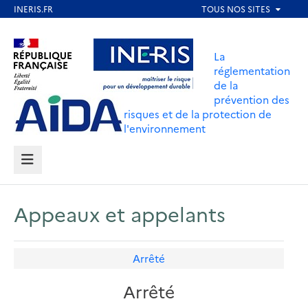
Aller
au
Aller au contenu
Aller au menu
contenu
La
principal
réglementation
de la
Aller au pied de page
prévention des
risques et de la protection de
l'environnement
MENU
Appeaux et appelants
Arrêté
Arrêté