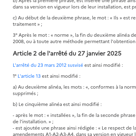
b) Après la première phrase, est insérée une phrase ains
dans sa version en vigueur lors de leur installation, est p
c) Au début de la deuxième phrase, le mot : « Ils » est r
traitement » ;
3° Après le mot : « norme », la fin du deuxième alinéa d
2008, ou à toute autre méthode permettant l'obtention d
Article 2 de l'arrêté du 27 janvier 2025
L'arrêté du 23 mars 2012 susvisé
est ainsi modifié :
1°
L'article 13
est ainsi modifié :
a) Au deuxième alinéa, les mots : «, conformes à la no
supprimés ;
b) Le cinquième alinéa est ainsi modifié :
- après le mot : « installées », la fin de la seconde phrase
de l'installation. » ;
- est ajoutée une phrase ainsi rédigée : « Le respect de 
amendements A1-A2-A3-A4, dans sa version en vigueur lors