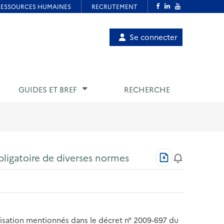
Menu
Se connecter
de
compte
utilisateur
GUIDES ET BREF
RECHERCHE
Télécharger
bligatoire de diverses normes
au
format
PDF
lisation mentionnés dans le décret n° 2009-697 du