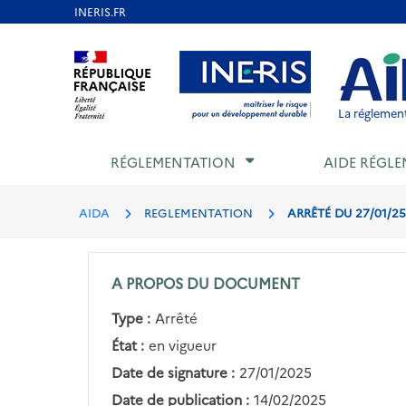
Aller
au
Aller au contenu
Aller au menu
Aller au p
contenu
principal
La réglement
RÉGLEMENTATION
AIDE RÉGLE
AIDA
REGLEMENTATION
ARRÊTÉ DU 27/01/2
A PROPOS DU DOCUMENT
Type :
Arrêté
État :
en vigueur
Date de signature :
27/01/2025
Date de publication :
14/02/2025