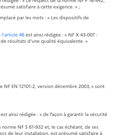
i rédigée : « Le respect de la norme NF P 16-442,
résumé satisfaire à cette exigence. » ;
emplacé par les mots : « Les dispositifs de
e
l'article 46
est ainsi rédigée : « NF X 43-007 :
e résultats d'une qualité équivalente. »
rme NF EN 12101-2, version décembre 2003, » sont
 est ainsi rédigée : « de façon à garantir la sécurité
la norme NF S 61-932 et, le cas échéant, de ses
 de leur installation, est présumé satisfaire à