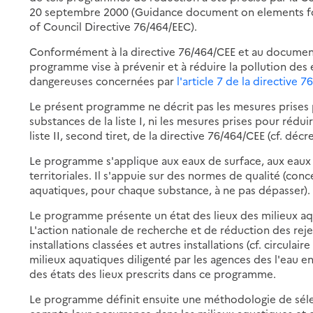
20 septembre 2000 (Guidance document on elements for
of Council Directive 76/464/EEC).
Conformément à la directive 76/464/CEE et au documen
programme vise à prévenir et à réduire la pollution des 
dangereuses concernées par
l'article 7 de la directive 
Le présent programme ne décrit pas les mesures prises p
substances de la liste I, ni les mesures prises pour rédui
liste II, second tiret, de la directive 76/464/CEE (cf. décr
Le programme s'applique aux eaux de surface, aux eaux d
territoriales. Il s'appuie sur des normes de qualité (co
aquatiques, pour chaque substance, à ne pas dépasser).
Le programme présente un état des lieux des milieux aqu
L'action nationale de recherche et de réduction des rej
installations classées et autres installations (cf. circulai
milieux aquatiques diligenté par les agences des l'eau e
des états des lieux prescrits dans ce programme.
Le programme définit ensuite une méthodologie de sél