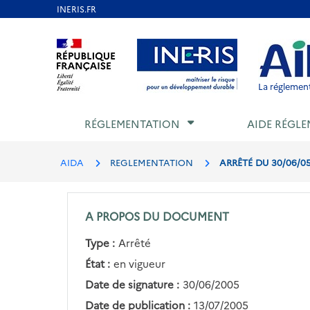
Aller
au
Aller au contenu
Aller au menu
Aller au p
contenu
principal
La réglement
RÉGLEMENTATION
AIDE RÉGLE
AIDA
REGLEMENTATION
ARRÊTÉ DU 30/06/0
A PROPOS DU DOCUMENT
Type :
Arrêté
État :
en vigueur
Date de signature :
30/06/2005
Date de publication :
13/07/2005