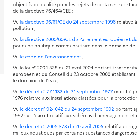
es
objectifs de qualité pour les rejets de certaines substan
ur
de la directive 76/464/CEE ;
exe :
ogramme
Vu
la directive 96/61/CE du 24 septembre 1996
relative à
ional
pollution ;
ction
Vu
la directive 2000/60/CE du Parlement européen et d
tre
pour une politique communautaire dans le domaine de l
lution
Vu
le code de l'environnement
;
s
ieux
Vu la loi n° 2004-338 du 21 avril 2004 portant transposi
atiques
européen et du Conseil du 23 octobre 2000 établissant
le domaine de l'eau ;
taines
Vu
le décret n° 77-1133 du 21 septembre 1977
modifié pri
stances
1976 relative aux installations classées pour la protecti
nge
Vu
le décret n° 92-1042 du 24 septembre 1992
portant app
1992 sur l'eau et relatif aux schémas d'aménagement et 
Vu
le décret n° 2005-378 du 20 avril 2005
relatif au prog
milieux aquatiques par certaines substances dangereuse