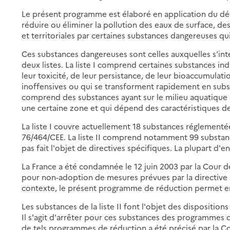
Le présent programme est élaboré en application du décr
réduire ou éliminer la pollution des eaux de surface, de
et territoriales par certaines substances dangereuses qui
Ces substances dangereuses sont celles auxquelles s'inté
deux listes. La liste I comprend certaines substances ind
leur toxicité, de leur persistance, de leur bioaccumulat
inoffensives ou qui se transforment rapidement en subst
comprend des substances ayant sur le milieu aquatique u
une certaine zone et qui dépend des caractéristiques des
La liste I couvre actuellement 18 substances réglementées
76/464/CEE. La liste II comprend notamment 99 substances
pas fait l'objet de directives spécifiques. La plupart d'e
La France a été condamnée le 12 juin 2003 par la Cour
pour non-adoption de mesures prévues par la directive
contexte, le présent programme de réduction permet en p
Les substances de la liste II font l'objet des dispositio
Il s'agit d'arrêter pour ces substances des programmes 
de tels programmes de réduction a été précisé par la