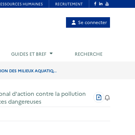
Menu
Se connecter
de
compte
utilisateur
GUIDES ET BREF
RECHERCHE
ON DES MILIEUX AQUATIQ...
nal d'action contre la pollution
Télécharger
ces dangereuses
au
format
PDF