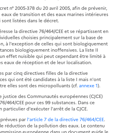
et n° 2005-378 du 20 avril 2005, afin de prévenir,
s eaux de transition et des eaux marines intérieures
 sont listées dans le décret.
resse la directive 76/464/CEE et se répartissent en
ividuelles choisies principalement sur la base de
ion, à l'exception de celles qui sont biologiquement
ances biologiquement inoffensives. La liste II
n effet nuisible qui peut cependant être limité à
 eaux de réception et de leur localisation.
 par cinq directives filles de la directive
 qui ont été candidates à la liste I mais n'ont
ntre elles sont des micropolluants (cf.
annexe 1
).
 de justice des Communautés européennes (CJCE)
 76/464/CEE pour ces 99 substances. Dans ce
articulier d'exécuter l'arrêt de la CJCE.
ns prévues par
l'article 7 de la directive 76/464/CEE
.
de réduction de la pollution des eaux. Le contenu
 Commission européenne dans un document guide le