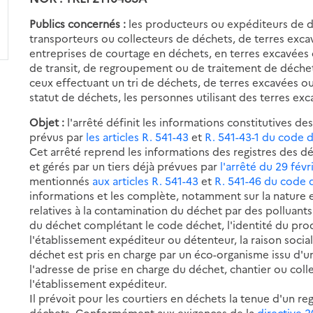
Publics concernés :
les producteurs ou expéditeurs de d
transporteurs ou collecteurs de déchets, de terres exca
entreprises de courtage en déchets, en terres excavées o
de transit, de regroupement ou de traitement de déchet
ceux effectuant un tri de déchets, de terres excavées o
statut de déchets, les personnes utilisant des terres ex
Objet :
l'arrêté définit les informations constitutives d
prévus par
les articles R. 541-43
et
R. 541-43-1 du code 
Cet arrêté reprend les informations des registres des dé
et gérés par un tiers déjà prévues par
l'arrêté du 29 févr
mentionnés
aux articles R. 541-43
et
R. 541-46 du code 
informations et les complète, notamment sur la nature et
relatives à la contamination du déchet par des polluants
du déchet complétant le code déchet, l'identité du pr
l'établissement expéditeur ou détenteur, la raison socia
déchet est pris en charge par un éco-organisme issu d'un
l'adresse de prise en charge du déchet, chantier ou colle
l'établissement expéditeur.
Il prévoit pour les courtiers en déchets la tenue d'un r
déchets. Conformément aux exigences de la
directive 