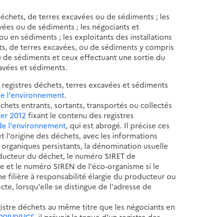
échets, de terres excavées ou de sédiments ; les
vées ou de sédiments ; les négociants et
u en sédiments ; les exploitants des installations
s, de terres excavées, ou de sédiments y compris
u de sédiments et ceux effectuant une sortie du
cavées et sédiments.
es registres déchets, terres excavées et sédiments
de l'environnement
.
chets entrants, sortants, transportés ou collectés
ier 2012
fixant le contenu des registres
de l'environnement
, qui est abrogé. Il précise ces
 l'origine des déchets, avec les informations
 organiques persistants, la dénomination usuelle
oducteur du déchet, le numéro SIRET de
le et le numéro SIREN de l'éco-organisme si le
e filière à responsabilité élargie du producteur ou
cte, lorsqu'elle se distingue de l'adresse de
egistre déchets au même titre que les négociants en
2008/98/CE
, il prévoit la tenue d'un registre des