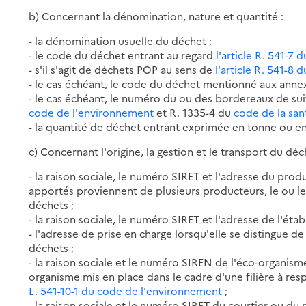
b) Concernant la dénomination, nature et quantité :
- la dénomination usuelle du déchet ;
- le code du déchet entrant au regard
l'article R. 541-7
- s'il s'agit de déchets POP au sens de
l'article R. 541-8
- le cas échéant, le code du déchet mentionné aux annexe
- le cas échéant, le numéro du ou des bordereaux de s
code de l'environnement
et R. 1335-4 du
code de la san
- la quantité de déchet entrant exprimée en tonne ou e
c) Concernant l'origine, la gestion et le transport du déc
- la raison sociale, le numéro SIRET et l'adresse du prod
apportés proviennent de plusieurs producteurs, le ou 
déchets ;
- la raison sociale, le numéro SIRET et l'adresse de l'ét
- l'adresse de prise en charge lorsqu'elle se distingue d
déchets ;
- la raison sociale et le numéro SIREN de l'éco-organisme
organisme mis en place dans le cadre d'une filière à res
L. 541-10-1 du code de l'environnement
;
- la raison sociale et le numéro SIRET du courtier ou du