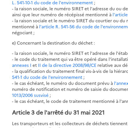
L. 541-10-1 du code de l'environnement
;
- la raison sociale, le numéro SIRET et l'adresse du ou 
ainsi que leur numéro de récépissé mentionné à
l'artic
- la raison sociale et le numéro SIRET du courtier ou du
mentionné à
l'article R. 541-56 du code de l'environne
négociant ;
e) Concernant la destination du déchet :
- la raison sociale, le numéro SIRET et l'adresse de l'éta
- le code du traitement qui va être opéré dans l'installa
annexes I
et
II de la directive 2008/98/CE
relative aux dé
- la qualification du traitement final vis-à-vis de la hié
541-1 du code de l'environnement
;
- le cas échéant, le numéro du document prévu à
l'anne
numéro de notification et numéro de saisie du docume
1013/2006 susvisé
;
- le cas échéant, le code de traitement mentionné à l'an
Article 3 de l'arrêté du 31 mai 2021
Les transporteurs et les collecteurs de déchets tiennen