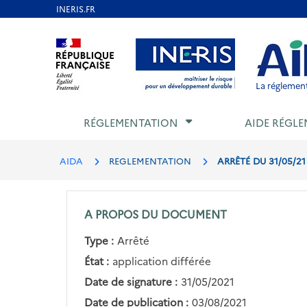
Aller
au
Aller au contenu
Aller au menu
Aller au p
contenu
principal
La réglement
RÉGLEMENTATION
AIDE RÉGLE
AIDA
REGLEMENTATION
ARRÊTÉ DU 31/05/2
A PROPOS DU DOCUMENT
Type :
Arrêté
État :
application différée
Date de signature :
31/05/2021
Date de publication :
03/08/2021