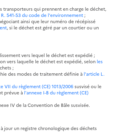
des transporteurs qui prennent en charge le déchet,
le R. 541-53 du code de l'environnement
;
 négociant ainsi que leur numéro de récépissé
ment
, si le déchet est géré par un courtier ou un
blissement vers lequel le déchet est expédié ;
tion vers laquelle le déchet est expédié, selon
les
chets ;
rarchie des modes de traitement définie à
l'article L.
xe VII du règlement (CE) 1013/2006
susvisé ou le
nt prévue à
l'annexe I-B du règlement (CE)
nexe IV de la Convention de Bâle susvisée.
t à jour un registre chronologique des déchets