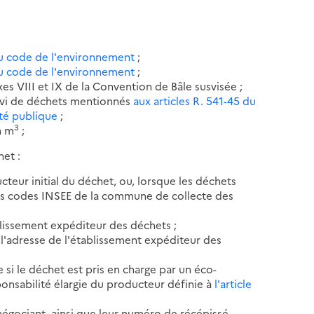
 du code de l'environnement
;
 du code de l'environnement
;
s VIII et IX de la Convention de Bâle susvisée ;
uivi de déchets mentionnés
aux articles R. 541-45 du
té publique
;
3
n m
;
het :
ucteur initial du déchet, ou, lorsque les déchets
les codes INSEE de la commune de collecte des
ablissement expéditeur des déchets ;
e l'adresse de l'établissement expéditeur des
 si le déchet est pris en charge par un éco-
ponsabilité élargie du producteur définie à
l'article
 négociant, ainsi que leur numéro de récépissé