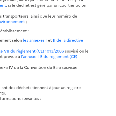
ment
, si le déchet est géré par un courtier ou un
es transporteurs, ainsi que leur numéro de
'environnement
;
'établissement :
ssement selon
les annexes I
et
II de la directive
xe VII du règlement (CE) 1013/2006
susvisé ou le
nt prévue à
l'annexe I-B du règlement (CE)
nexe IV de la Convention de Bâle susvisée.
ant des déchets tiennent à jour un registre
nts.
nformations suivantes :