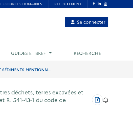
Menu
Se connecter
de
compte
utilisateur
GUIDES ET BREF
RECHERCHE
T SÉDIMENTS MENTIONN...
tres déchets, terres excavées et
Télécharger
et R. 541-43-1 du code de
au
format
PDF