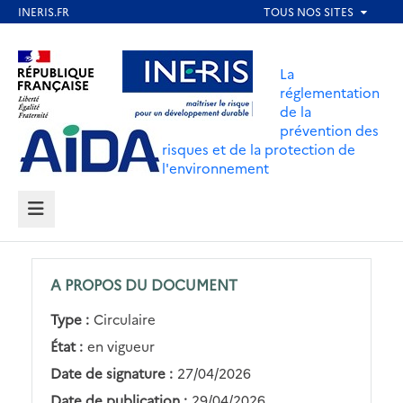
Aller
au
Aller au contenu
Aller au menu
contenu
La
principal
réglementation
de la
Aller au pied de page
prévention des
risques et de la protection de
l'environnement
MENU
A PROPOS DU DOCUMENT
Type :
Circulaire
État :
en vigueur
Date de signature :
27/04/2026
Date de publication :
29/04/2026