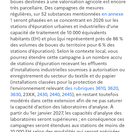
boues destinées à une valorisation agricole est encore
très parcellaire. Des campagnes de mesures
régulières, sur 52 substances mentionnées
en annexe
1
seront phasées en se concentrant en 2026 sur les
stations d’épuration urbaines et industrielles d’une
capacité de traitement de 10 000 équivalents
habitants (EH) et plus (qui représentent près de 86 %
des volumes de boues du territoire pour 6 % des
stations d’épuration). Selon le contexte local, vous
pourrez étendre cette campagne à un nombre accru
de stations d’épuration recevant les effluents
d’installations industrielles soumises à autorisation ou
enregistrement du secteur du textile et du papier
(installations classées pour la protection de
l’environnement relevant
des rubriques 3610
,
3620
,
3630
, 23XX,
2430
,
2440
,
2445
), en restant toutefois
modérés dans cette extension afin de ne pas saturer
la capacité d’action des laboratoires d’analyse. À
partir du 1er janvier 2027, les capacités d’analyse des
laboratoires seront supérieures ; en conséquence ces
campagnes seront étendues aux stations de moins de
10 000 EH selon des modalités qui seront précisées