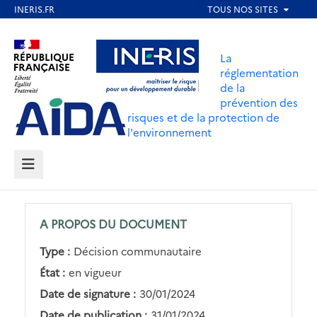
Aller
au
Aller au contenu
Aller au menu
contenu
La
principal
réglementation
de la
Aller au pied de page
prévention des
risques et de la protection de
l'environnement
MENU
A PROPOS DU DOCUMENT
Type :
Décision communautaire
État :
en vigueur
Date de signature :
30/01/2024
Date de publication :
31/01/2024