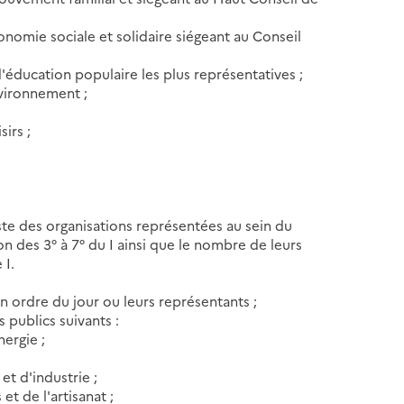
onomie sociale et solidaire siégeant au Conseil
'éducation populaire les plus représentatives ;
nvironnement ;
irs ;
 liste des organisations représentées au sein du
on des 3° à 7° du I ainsi que le nombre de leurs
 I.
son ordre du jour ou leurs représentants ;
 publics suivants :
nergie ;
t d'industrie ;
t de l'artisanat ;