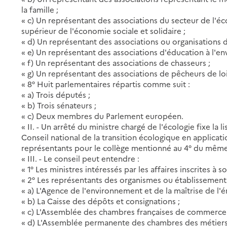
la famille ;
« c) Un représentant des associations du secteur de l'éc
supérieur de l'économie sociale et solidaire ;
« d) Un représentant des associations ou organisations d
« e) Un représentant des associations d'éducation à l'e
« f) Un représentant des associations de chasseurs ;
« g) Un représentant des associations de pêcheurs de lois
« 8° Huit parlementaires répartis comme suit :
« a) Trois députés ;
« b) Trois sénateurs ;
« c) Deux membres du Parlement européen.
« II. - Un arrêté du ministre chargé de l'écologie fixe la
Conseil national de la transition écologique en applicati
représentants pour le collège mentionné au 4° du même
« III. - Le conseil peut entendre :
« 1° Les ministres intéressés par les affaires inscrites à 
« 2° Les représentants des organismes ou établissements
« a) L'Agence de l'environnement et de la maîtrise de l'é
« b) La Caisse des dépôts et consignations ;
« c) L'Assemblée des chambres françaises de commerce e
« d) L'Assemblée permanente des chambres des métiers e