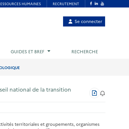
Menu
Se connecter
de
compte
utilisateur
GUIDES ET BREF
RECHERCHE
COLOGIQUE
eil national de la transition
Télécharger
au
format
PDF
ctivités territoriales et groupements, organismes