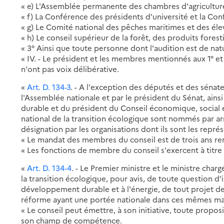
« e) L'Assemblée permanente des chambres d'agriculture
« f) La Conférence des présidents d'université et la Co
« g) Le Comité national des pêches maritimes et des éle
« h) Le conseil supérieur de la forêt, des produits forest
« 3° Ainsi que toute personne dont l'audition est de natu
« IV. - Le président et les membres mentionnés aux 1° et
n'ont pas voix délibérative.
«
Art. D. 134-3
. - A l'exception des députés et des sénat
l'Assemblée nationale et par le président du Sénat, ai
durable et du président du Conseil économique, social
national de la transition écologique sont nommés par ar
désignation par les organisations dont ils sont les repré
« Le mandat des membres du conseil est de trois ans re
« Les fonctions de membre du conseil s'exercent à titre 
«
Art. D. 134-4
. - Le Premier ministre et le ministre charg
la transition écologique, pour avis, de toute question d'i
développement durable et à l'énergie, de tout projet d
réforme ayant une portée nationale dans ces mêmes ma
« Le conseil peut émettre, à son initiative, toute propos
son champ de compétence.