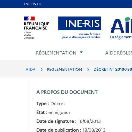
Aller
au
Aller au contenu
Aller au menu
Aller au p
contenu
principal
La réglement
RÉGLEMENTATION
AIDE RÉGLE
AIDA
REGLEMENTATION
DÉCRET N° 2013-75
A PROPOS DU DOCUMENT
Type :
Décret
État :
en vigueur
Date de signature :
16/08/2013
Date de publication :
18/08/2013