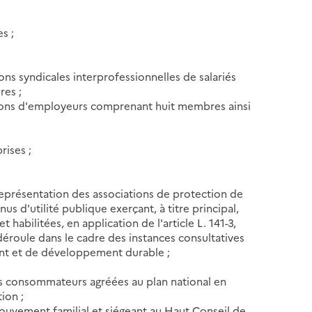
s ;
ons syndicales interprofessionnelles de salariés
res ;
ations d'employeurs comprenant huit membres ainsi
rises ;
représentation des associations de protection de
 d'utilité publique exerçant, à titre principal,
habilitées, en application de l'article L. 141-3,
éroule dans le cadre des instances consultatives
ent et de développement durable ;
es consommateurs agréées au plan national en
ion ;
ouvement familial et siégeant au Haut Conseil de