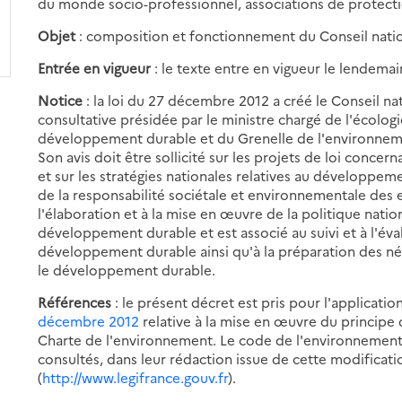
du monde socio-professionnel, associations de protectio
Objet
: composition et fonctionnement du Conseil nation
Entrée en vigueur
: le texte entre en vigueur le lendemai
Notice
: la loi du 27 décembre 2012 a créé le Conseil na
consultative présidée par le ministre chargé de l'écolog
développement durable et du Grenelle de l'environne
Son avis doit être sollicité sur les projets de loi concern
et sur les stratégies nationales relatives au développe
de la responsabilité sociétale et environnementale des 
l'élaboration et à la mise en œuvre de la politique natio
développement durable et est associé au suivi et à l'éval
développement durable ainsi qu'à la préparation des né
le développement durable.
Références
: le présent décret est pris pour l'applicati
décembre 2012
relative à la mise en œuvre du principe de
Charte de l'environnement. Le code de l'environnement 
consultés, dans leur rédaction issue de cette modificatio
(
http://www.legifrance.gouv.fr
).