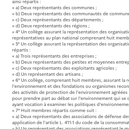
ainsi répartis :
« a) Deux représentants des communes ;
« b) Deux représentants des communautés de commune
« c) Deux représentants des départements ;
« d) Deux représentants des régions ;
« 4° Un collège assurant la représentation des organisati
représentatives au plan national comprenant huit memb
« 5° Un collège assurant la représentation des organis
répartis :
« a) Trois représentants des entreprises ;
« b) Deux représentants des petites et moyennes entrep
« c) Deux représentants des exploitants agricoles ;
« d) Un représentant des artisans ;
« 6° Un collège, comprenant huit membres, assurant la 
l'environnement et des fondations ou organismes reconnus
des activités de protection de l'environnement agréées et 
pour prendre part au débat sur l'environnement qui se d
ayant vocation à examiner les politiques d'environnem
« 7° Huit membres répartis comme suit :
« a) Deux représentants des associations de défense d
application de l'article L. 411-1 du code de la consommat
« b) Un représentant des associations représentant le m