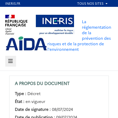
Aller
au
Aller au contenu
Aller au menu
contenu
La
principal
réglementation
de la
Aller au pied de page
prévention des
risques et de la protection de
l'environnement
MENU
A PROPOS DU DOCUMENT
Type :
Décret
État :
en vigueur
Date de signature :
08/07/2024
Date de publication :
09/07/2024