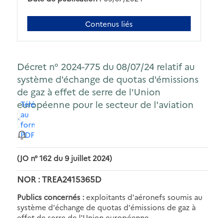
Contenus liés
Décret n° 2024-775 du 08/07/24 relatif au
système d'échange de quotas d'émissions
de gaz à effet de serre de l'Union
européenne pour le secteur de l'aviation
Télécharger
au
format
PDF
(JO n° 162 du 9 juillet 2024)
NOR : TREA2415365D
Publics concernés :
exploitants d'aéronefs soumis au
système d'échange de quotas d'émissions de gaz à
effet de serre de l'Union européenne.