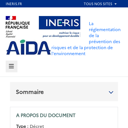
Aller
au
Aller au contenu
Aller au menu
contenu
La
principal
réglementation
de la
Aller au pied de page
prévention des
risques et de la protection de
l'environnement
MENU
Sommaire
A PROPOS DU DOCUMENT
Type :
Décret