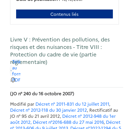
Contenus liés
Livre V : Prévention des pollutions, des
risques et des nuisances - Titre VIII :
Protection du cadre de vie (partie
réglementaire)
Télécharger
au
format
PDF
(JO n° 240 du 16 octobre 2007)
Modifié par
Décret n° 2011-831 du 12 juillet 2011
,
Décret n° 2012-118 du 30 janvier 2012
, Rectificatif au
JO n° 95 du 21 avril 2012,
Décret n° 2012-948 du 1er
août 2012,
Décret n°2016-688 du 27 mai 2016
,
Décret
n° 2013-606 du 9 juillet 2013
,
Décret n°2022-1294 du 5