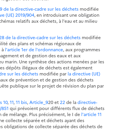
 29 de la directive-cadre sur les déchets
modifiée
tive (UE) 2019/904
, en introduisant une obligation
émas relatifs aux déchets, à l'eau et au milieu
e 28 de la directive-cadre sur les déchets
modifiée
ilité des plans et schémas régionaux de
 à
l'article 1er de l'ordonnance
, aux programmes
agement et de gestion des eaux et aux
eu marin. Une synthèse des actions menées par les
les dépôts illégaux de déchets est également
adre sur les déchets
modifiée par
la directive (UE)
gionaux de prévention et de gestion des déchets
uête publique sur le projet de révision du plan par
es 10
,
11
,
11 bis
,
Article_9
20 et
22
de la
directive-
8/851
qui prévoient pour différents flux de déchets
n de mélange. Plus précisément, le I de
l'article 11
une collecte séparée et déchets ayant des
des obligations de collecte séparée des déchets de