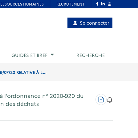
Menu
Se connecter
de
compte
utilisateur
GUIDES ET BREF
RECHERCHE
07/20 RELATIVE À L...
f à l’ordonnance n° 2020-920 du
Télécharger
ion des déchets
au
format
PDF