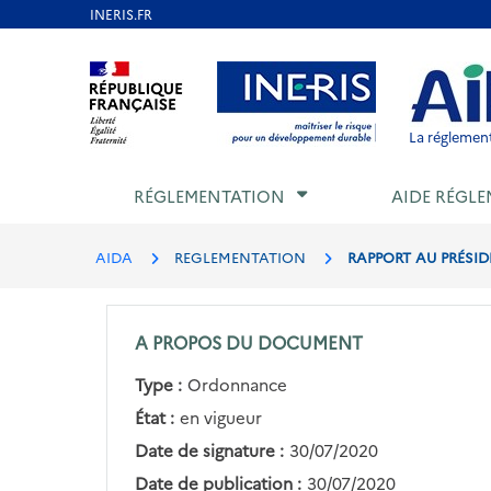
Aller
au
Aller au contenu
Aller au menu
Aller au p
contenu
principal
La réglement
RÉGLEMENTATION
AIDE RÉGLE
AIDA
REGLEMENTATION
RAPPORT AU PRÉSIDE
A PROPOS DU DOCUMENT
Type :
Ordonnance
État :
en vigueur
Date de signature :
30/07/2020
Date de publication :
30/07/2020