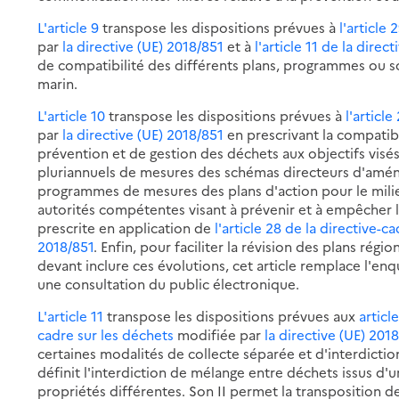
L'article 9
transpose les dispositions prévues à
l'article
par
la directive (UE) 2018/851
et à
l'article 11 de la direc
de compatibilité des différents plans, programmes ou sch
marin.
L'article 10
transpose les dispositions prévues à
l'articl
par
la directive (UE) 2018/851
en prescrivant la compatib
prévention et de gestion des déchets aux objectifs visés
pluriannuels de mesures des schémas directeurs d'amén
programmes de mesures des plans d'action pour le mili
autorités compétentes visant à prévenir et à empêcher 
prescrite en application de
l'article 28 de la directive-c
2018/851
. Enfin, pour faciliter la révision des plans ré
devant inclure ces évolutions, cet article remplace l'enq
une consultation du public électronique.
L'article 11
transpose les dispositions prévues aux
articl
cadre sur les déchets
modifiée par
la directive (UE) 201
certaines modalités de collecte séparée et d'interdictio
définit l'interdiction de mélange entre déchets issus d'
propriétés différentes. Son II permet la transposition 