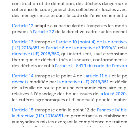
construction et de démolition, des déchets dangereux et 
cohérence le code général des collectivités locales avec
des ménages inscrite dans le code de l'environnement 
L'article 12
adapte aux particularités françaises les modal
prévues à
l'article 22
de la directive-cadre sur les déch
L'article 13
transpose
l'article 10 (point 4) de la directiv
(UE) 2018/851
et
l'article 5 de la directive n° 1999/31
relat
directive (UE) 2018/850,
qui interdisent, sauf circonstanc
thermique de déchets triés à la source, conformément 
des déchets inscrit à
l'article L. 541-1 du code de l'env
L'article 14
transpose le point 4 de
l'article 11 bis
et le p
déchets
modifiée par
la directive (UE) 2018/851
et décli
de la feuille de route pour une économie circulaire en 
relatives à l'épandage des boues issues de
la loi n° 2020
les critères agronomiques et d'innocuité pour les matière
L'article 15
transpose enfin le point 12 de
l'annexe IV bis
la directive (UE) 2018/851
en permettant aux établissem
aux syndicats mixtes exerçant la compétence de traiteme