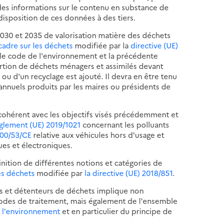
des informations sur le contenu en substance de
disposition de ces données à des tiers.
030 et 2035 de valorisation matière des déchets
e-cadre sur les déchets
modifiée par la
directive (UE)
ns le code de l'environnement et la précédente
oportion de déchets ménagers et assimilés devant
 ou d'un recyclage est ajouté. Il devra en être tenu
annuels produits par les maires ou présidents de
e cohérent avec les objectifs visés précédemment et
glement (UE) 2019/1021
concernant les polluants
000/53/CE
relative aux véhicules hors d'usage et
es et électroniques.
inition de différentes notions et catégories de
les déchets
modifiée par
la directive (UE) 2018/851
.
rs et détenteurs de déchets implique non
modes de traitement, mais également de l'ensemble
de l'environnement
et en particulier du principe de