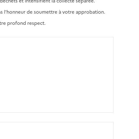
déchets et intensifient la collecte séparée.
ns l'honneur de soumettre à votre approbation.
otre profond respect.