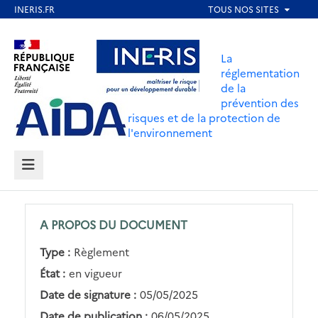
Aller
au
Aller au contenu
Aller au menu
contenu
La
principal
réglementation
de la
Aller au pied de page
prévention des
risques et de la protection de
l'environnement
MENU
A PROPOS DU DOCUMENT
Type :
Règlement
État :
en vigueur
Date de signature :
05/05/2025
Date de publication :
06/05/2025