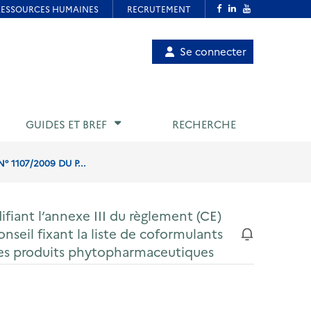
Menu
Se connecter
de
compte
utilisateur
GUIDES ET BREF
RECHERCHE
 1107/2009 DU P...
iant l’annexe III du règlement (CE)
seil fixant la liste de coformulants
des produits phytopharmaceutiques