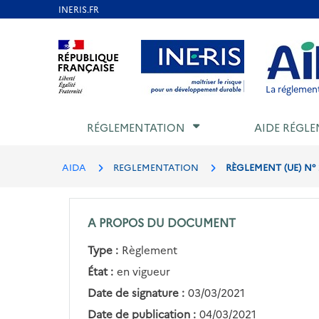
Aller
au
Aller au contenu
Aller au menu
Aller au p
contenu
principal
La réglement
RÉGLEMENTATION
AIDE RÉGLE
AIDA
REGLEMENTATION
RÈGLEMENT (UE) N° 
A PROPOS DU DOCUMENT
Type :
Règlement
État :
en vigueur
Date de signature :
03/03/2021
Date de publication :
04/03/2021