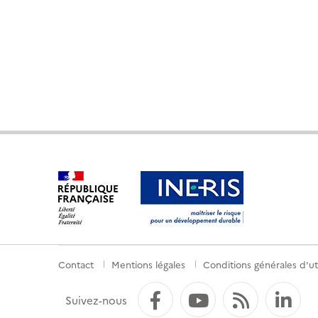
Contact
Mentions légales
Conditions générales d'uti
Menu
de
Facebook
YouTube
Flux RS
Li
Suivez-nous