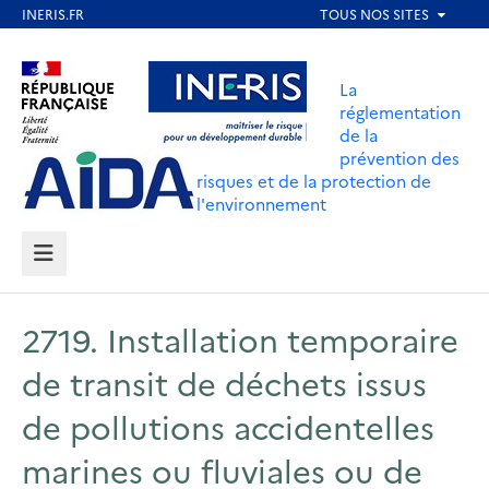
Aller
au
Aller au contenu
Aller au menu
contenu
La
principal
réglementation
de la
Aller au pied de page
prévention des
risques et de la protection de
l'environnement
MENU
2719. Installation temporaire
de transit de déchets issus
de pollutions accidentelles
marines ou fluviales ou de