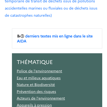
temporaire de transit de déchets issus de pollutions
accidentelles marines ou fluviales ou de déchets issus
de catastrophes naturelles)
📝🕔
derniers textes mis en ligne dans le site
AIDA
THÉMATIQUE
Police de l'environnement
Eau et milieux aquatiques
Nature et Biodiversité
Prévention des risques
Acteurs de l'environnement
Appareils à pression