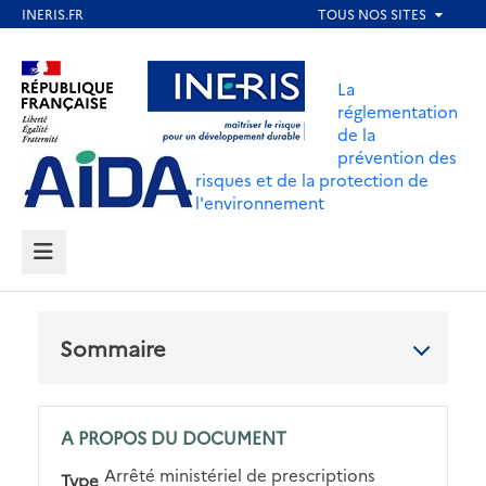
Aller
au
Aller au contenu
Aller au menu
contenu
La
principal
réglementation
de la
Aller au pied de page
prévention des
risques et de la protection de
l'environnement
MENU
Sommaire
A PROPOS DU DOCUMENT
Arrêté ministériel de prescriptions
Type