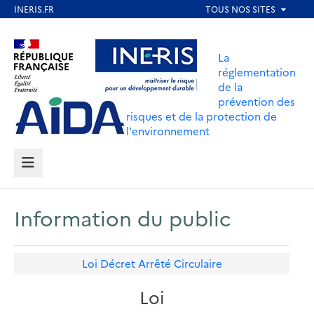
Aller
au
Aller au contenu
Aller au menu
contenu
La
principal
réglementation
de la
Aller au pied de page
prévention des
risques et de la protection de
l'environnement
MENU
Information du public
Loi
Décret
Arrêté
Circulaire
Loi