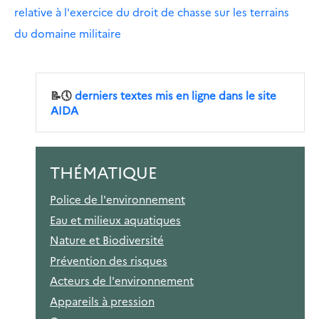
relative à l'exercice du droit de chasse sur les terrains
du domaine militaire
📝🕔
derniers textes mis en ligne dans le site
AIDA
THÉMATIQUE
Police de l'environnement
Eau et milieux aquatiques
Nature et Biodiversité
Prévention des risques
Acteurs de l'environnement
Appareils à pression