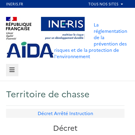
Aller
au
Aller au contenu
Aller au menu
contenu
La
principal
réglementation
de la
Aller au pied de page
prévention des
risques et de la protection de
l'environnement
MENU
Territoire de chasse
Décret
Arrêté
Instruction
Décret