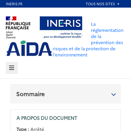
Aller
au
Aller au contenu
Aller au menu
contenu
La
principal
réglementation
de la
Aller au pied de page
prévention des
risques et de la protection de
l'environnement
MENU
Sommaire
A PROPOS DU DOCUMENT
Type :
Arrêté