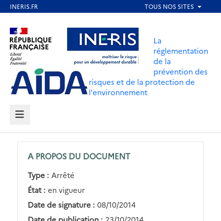
Aller
au
Aller au contenu
Aller au menu
contenu
La
principal
réglementation
de la
Aller au pied de page
prévention des
risques et de la protection de
l'environnement
MENU
A PROPOS DU DOCUMENT
Type :
Arrêté
État :
en vigueur
Date de signature :
08/10/2014
Date de publication :
23/10/2014