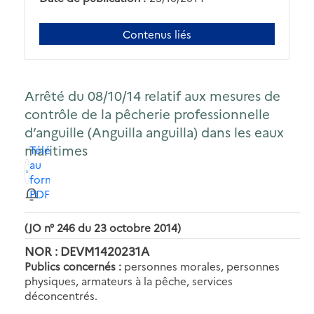
Contenus liés
Arrêté du 08/10/14 relatif aux mesures de
contrôle de la pêcherie professionnelle
d’anguille (Anguilla anguilla) dans les eaux
maritimes
Télécharger
au
format
PDF
(JO n° 246 du 23 octobre 2014)
NOR : DEVM1420231A
Publics concernés :
personnes morales, personnes
physiques, armateurs à la pêche, services
déconcentrés.