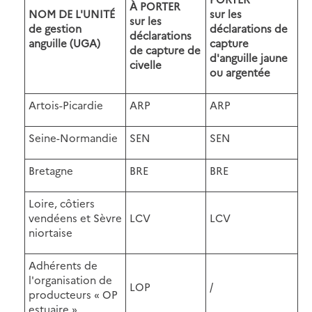
À PORTER
NOM DE L'UNITÉ
sur les
sur les
de gestion
déclarations de
déclarations
anguille (UGA)
capture
de capture de
d'anguille jaune
civelle
ou argentée
Artois-Picardie
ARP
ARP
Seine-Normandie
SEN
SEN
Bretagne
BRE
BRE
Loire, côtiers
vendéens et Sèvre
LCV
LCV
niortaise
Adhérents de
l'organisation de
LOP
/
producteurs « OP
estuaire »