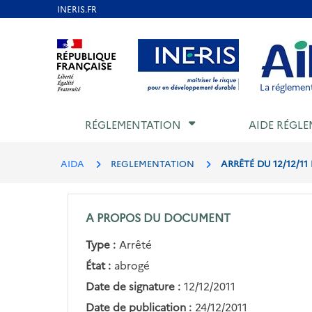
Aller
au
Aller au contenu
Aller au menu
Aller au p
contenu
principal
La réglement
RÉGLEMENTATION
AIDE RÉGLE
AIDA
REGLEMENTATION
ARRÊTÉ DU 12/12/1
A PROPOS DU DOCUMENT
Type :
Arrêté
État :
abrogé
Date de signature :
12/12/2011
Date de publication :
24/12/2011