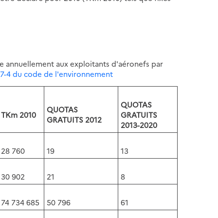
rée annuellement aux exploitants d'aéronefs par
9-37-4 du code de l'environnement
QUOTAS
QUOTAS
TKm 2010
GRATUITS
GRATUITS 2012
2013-2020
28 760
19
13
30 902
21
8
74 734 685
50 796
61