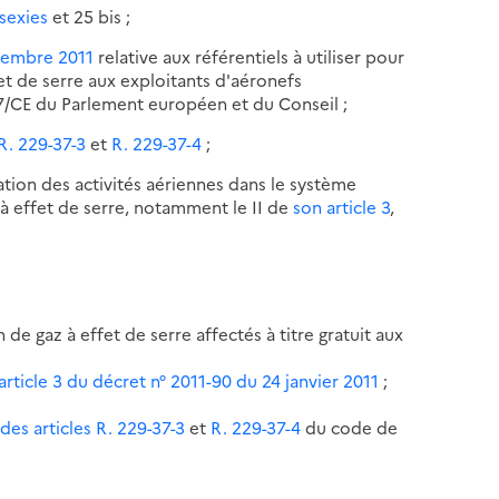
 sexies
et 25 bis ;
ptembre 2011
relative aux référentiels à utiliser pour
fet de serre aux exploitants d'aéronefs
87/CE du Parlement européen et du Conseil ;
 R. 229-37-3
et
R. 229-37-4
;
ation des activités aériennes dans le système
 effet de serre, notamment le II de
son article 3
,
de gaz à effet de serre affectés à titre gratuit aux
'article 3 du décret n° 2011-90 du 24 janvier 2011
;
n
des articles R. 229-37-3
et
R. 229-37-4
du code de