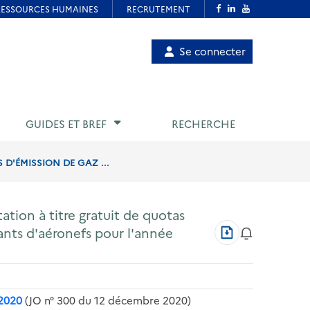
Menu
Se connecter
de
compte
utilisateur
GUIDES ET BREF
RECHERCHE
 D'ÉMISSION DE GAZ ...
ation à titre gratuit de quotas
Télécharger
tants d'aéronefs pour l'année
au
format
PDF
 2020
(JO n° 300 du 12 décembre 2020)