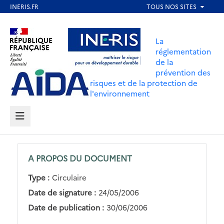
Aller
au
Aller au contenu
Aller au menu
contenu
La
principal
réglementation
de la
Aller au pied de page
prévention des
risques et de la protection de
l'environnement
MENU
A PROPOS DU DOCUMENT
Type :
Circulaire
Date de signature :
24/05/2006
Date de publication :
30/06/2006