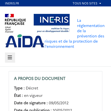
Aller
au
Aller au contenu
Aller au menu
contenu
La
principal
réglementation
de la
Aller au pied de page
prévention des
risques et de la protection de
l'environnement
MENU
A PROPOS DU DOCUMENT
Type :
Décret
État :
en vigueur
Date de signature :
09/05/2012
Date de publication :
10/05/2012