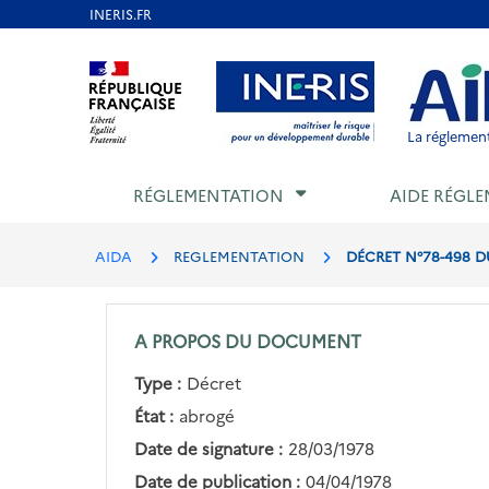
Aller
au
Aller au contenu
Aller au menu
Aller au p
contenu
principal
La réglement
RÉGLEMENTATION
AIDE RÉGLE
AIDA
REGLEMENTATION
DÉCRET N°78-498 D
A PROPOS DU DOCUMENT
Type :
Décret
État :
abrogé
Date de signature :
28/03/1978
Date de publication :
04/04/1978