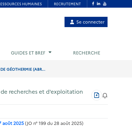
Menu
Se connecter
de
compte
utilisateur
GUIDES ET BREF
RECHERCHE
DE GÉOTHERMIE (ABR...
s de recherches et d'exploitation
Télécharger
au
format
PDF
27 août 2025
(JO n° 199 du 28 août 2025)