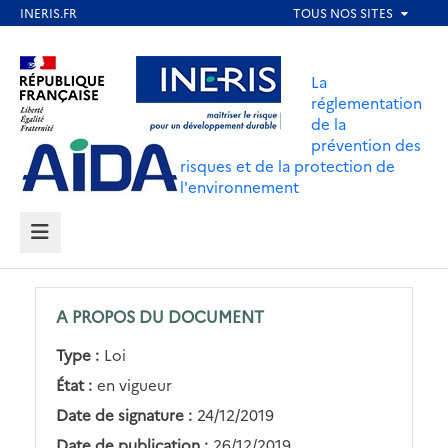
Aller
au
Aller au contenu
Aller au menu
contenu
La
principal
réglementation
de la
Aller au pied de page
prévention des
risques et de la protection de
l'environnement
MENU
A PROPOS DU DOCUMENT
Type :
Loi
État :
en vigueur
Date de signature :
24/12/2019
Date de publication :
26/12/2019