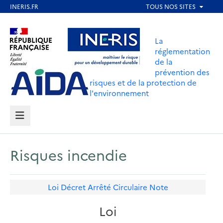
Aller
au
Aller au contenu
Aller au menu
contenu
La
principal
réglementation
de la
Aller au pied de page
prévention des
risques et de la protection de
l'environnement
MENU
Risques incendie
Loi
Décret
Arrêté
Circulaire
Note
Loi