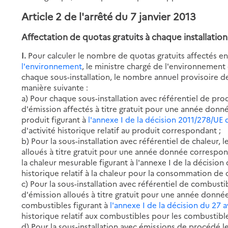
Article 2 de l'arrêté du 7 janvier 2013
Affectation de quotas gratuits à chaque installation
I.
Pour calculer le nombre de quotas gratuits affectés e
l'environnement
, le ministre chargé de l'environneme
chaque sous-installation, le nombre annuel provisoire de 
manière suivante :
a) Pour chaque sous-installation avec référentiel de pr
d'émission affectés à titre gratuit pour une année donné
produit figurant à
l'annexe I de la décision 2011/278/UE d
d'activité historique relatif au produit correspondant ;
b) Pour la sous-installation avec référentiel de chaleur
alloués à titre gratuit pour une année donnée correspond
la chaleur mesurable figurant à l'annexe I de la décision 
historique relatif à la chaleur pour la consommation de 
c) Pour la sous-installation avec référentiel de combust
d'émission alloués à titre gratuit pour une année donnée
combustibles figurant à
l'annexe I de la décision du 27 a
historique relatif aux combustibles pour les combustib
d) Pour la sous-installation avec émissions de procédé 