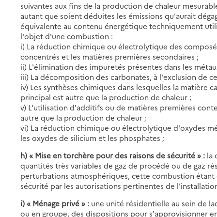
suivantes aux fins de la production de chaleur mesurabl
autant que soient déduites les émissions qu'aurait déga
équivalente au contenu énergétique techniquement util
l'objet d'une combustion :
i) La réduction chimique ou électrolytique des composés
concentrés et les matières premières secondaires ;
ii) L'élimination des impuretés présentes dans les méta
iii) La décomposition des carbonates, à l'exclusion de ce
iv) Les synthèses chimiques dans lesquelles la matière ca
principal est autre que la production de chaleur ;
v) L'utilisation d'additifs ou de matières premières cont
autre que la production de chaleur ;
vi) La réduction chimique ou électrolytique d'oxydes mé
les oxydes de silicium et les phosphates ;
h) « Mise en torchère pour des raisons de sécurité » :
la 
quantités très variables de gaz de procédé ou de gaz ré
perturbations atmosphériques, cette combustion étant
sécurité par les autorisations pertinentes de l'installation
i) « Ménage privé » :
une unité résidentielle au sein de l
ou en groupe, des dispositions pour s'approvisionner e