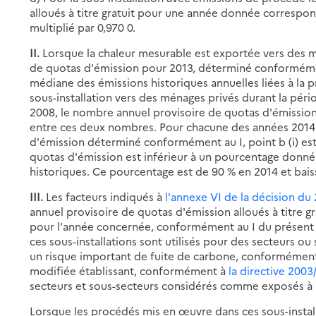
alloués à titre gratuit pour une année donnée correspond
multiplié par 0,970 0.
II.
Lorsque la chaleur mesurable est exportée vers des m
de quotas d'émission pour 2013, déterminé conformément a
médiane des émissions historiques annuelles liées à la 
sous-installation vers des ménages privés durant la péri
2008, le nombre annuel provisoire de quotas d'émission 
entre ces deux nombres. Pour chacune des années 2014 
d'émission déterminé conformément au I, point b (i) es
quotas d'émission est inférieur à un pourcentage donné
historiques. Ce pourcentage est de 90 % en 2014 et bai
III.
Les facteurs indiqués à
l'annexe VI de la décision du 
annuel provisoire de quotas d'émission alloués à titre g
pour l'année concernée, conformément au I du présent 
ces sous-installations sont utilisés pour des secteurs 
un risque important de fuite de carbone, conformémen
modifiée établissant, conformément à
la directive 200
secteurs et sous-secteurs considérés comme exposés à 
Lorsque les procédés mis en œuvre dans ces sous-install