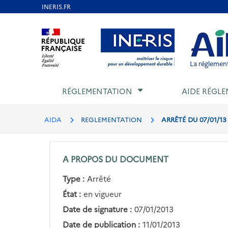
Aller
au
Aller au contenu
Aller au menu
Aller au p
contenu
principal
La réglement
RÉGLEMENTATION
AIDE RÉGLE
AIDA
REGLEMENTATION
ARRÊTÉ DU 07/01/1
A PROPOS DU DOCUMENT
Type :
Arrêté
État :
en vigueur
Date de signature :
07/01/2013
Date de publication :
11/01/2013