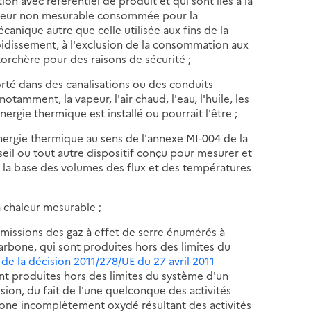
on avec référentiel de produit et qui sont liés à la
aleur non mesurable consommée pour la
canique autre que celle utilisée aux fins de la
roidissement, à l'exclusion de la consommation aux
 torchère pour des raisons de sécurité ;
rté dans des canalisations ou des conduits
otamment, la vapeur, l'air chaud, l'eau, l'huile, les
ergie thermique est installé ou pourrait l'être ;
rgie thermique au sens de l'annexe MI-004 de la
il ou tout autre dispositif conçu pour mesurer et
r la base des volumes des flux et des températures
a chaleur mesurable ;
émissions des gaz à effet de serre énumérés à
arbone, qui sont produites hors des limites du
 de la décision 2011/278/UE du 27 avril 2011
nt produites hors des limites du système d'un
ision, du fait de l'une quelconque des activités
rbone incomplètement oxydé résultant des activités