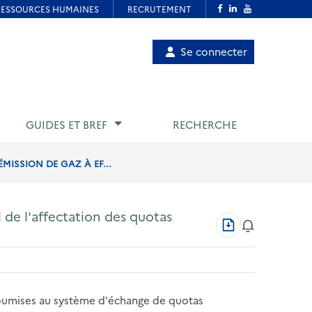
Menu
Se connecter
de
compte
utilisateur
GUIDES ET BREF
RECHERCHE
MISSION DE GAZ À EF...
l de l'affectation des quotas
Télécharger
au
format
PDF
 soumises au système d'échange de quotas