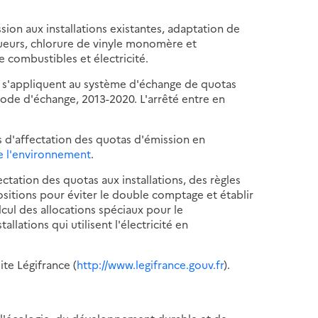
sion aux installations existantes, adaptation de
aqueurs, chlorure de vinyle monomère et
re combustibles et électricité.
êté s'appliquent au système d'échange de quotas
iode d'échange, 2013-2020. L'arrêté entre en
s d'affectation des quotas d'émission en
de l'environnement
.
ffectation des quotas aux installations, des règles
spositions pour éviter le double comptage et établir
lcul des allocations spéciaux pour le
lations qui utilisent l'électricité en
ite Légifrance (
http://www.legifrance.gouv.fr
).