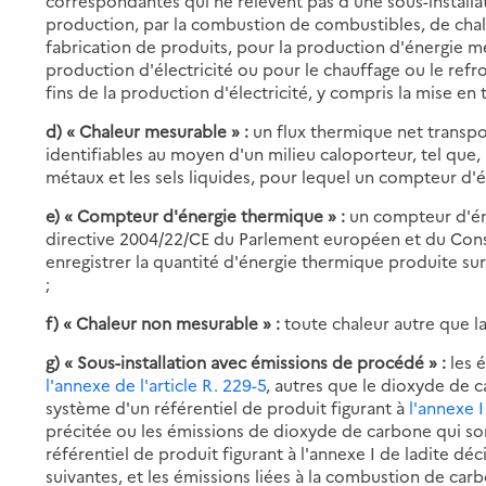
correspondantes qui ne relèvent pas d'une sous-installati
production, par la combustion de combustibles, de ch
fabrication de produits, pour la production d'énergie mé
production d'électricité ou pour le chauffage ou le ref
fins de la production d'électricité, y compris la mise en
d) « Chaleur mesurable » :
un flux thermique net transpo
identifiables au moyen d'un milieu caloporteur, tel que, n
métaux et les sels liquides, pour lequel un compteur d'én
e) « Compteur d'énergie thermique » :
un compteur d'éne
directive 2004/22/CE du Parlement européen et du Conse
enregistrer la quantité d'énergie thermique produite su
;
f) « Chaleur non mesurable » :
toute chaleur autre que l
g) « Sous-installation avec émissions de procédé » :
les 
l'annexe de l'article R. 229-5
, autres que le dioxyde de c
système d'un référentiel de produit figurant à
l'annexe I
précitée ou les émissions de dioxyde de carbone qui so
référentiel de produit figurant à l'annexe I de ladite déc
suivantes, et les émissions liées à la combustion de ca