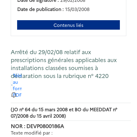
Date de publication :
15/03/2008
Contenus liés
Arrêté du 29/02/08 relatif aux
prescriptions générales applicables aux
installations classées soumises à
déclaration sous la rubrique n° 4220
Télécharger
au
format
PDF
(JO n° 64 du 15 mars 2008 et BO du MEEDDAT n°
07/2008 du 15 avril 2008)
NOR : DEVP0800186A
Texte modifié par :