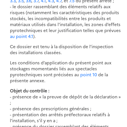
3.3
,
3.5
,
3.6
,
3.7
,
4.1
,
4.3
,
4.7
, et
7.5
du présent arrêté ;
- le dossier rassemblant des éléments relatifs aux
risques (notamment les caractéristiques des produits
stockés, les incompatibilités entre les produits et
matériaux utilisés dans l’installation, les zones d’effets
pyrotechniques et leur justification telles que prévues
au point 4.1
).
Ce dossier est tenu à la disposition de l’inspection
des installations classées.
Les conditions d’application du présent point aux
stockages momentanés liés aux spectacles
pyrotechniques sont précisées au
point 10
de la
présente annexe.
Objet du contrôle :
- présence de « la preuve de dépôt de la déclaration »
;
- présence des prescriptions générales ;
- présentation des arrêtés préfectoraux relatifs à
l’installation, s’il y en a ;
- présence du dossier rassemblant des éléments