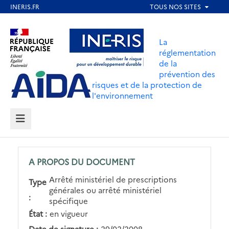
Aller
au
Aller au contenu
Aller au menu
contenu
La
principal
réglementation
de la
Aller au pied de page
prévention des
risques et de la protection de
l'environnement
MENU
A PROPOS DU DOCUMENT
Arrêté ministériel de prescriptions
Type
générales ou arrêté ministériel
:
spécifique
État :
en vigueur
Date de signature :
29/02/2008