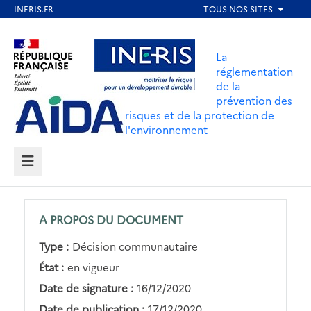
Aller
au
Aller au contenu
Aller au menu
contenu
La
principal
réglementation
de la
Aller au pied de page
prévention des
risques et de la protection de
l'environnement
MENU
A PROPOS DU DOCUMENT
Type :
Décision communautaire
État :
en vigueur
Date de signature :
16/12/2020
Date de publication :
17/12/2020