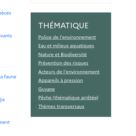
spèces
THÉMATIQUE
ivants
Police de l'environnement
Eau et milieux aquatiques
Nature et Biodiversité
Prévention des risques
Acteurs de l'environnement
la faune
Appareils à pression
Guyane
Pêche (thématique arrêtée)
gia
Thèmes transversaux
ement