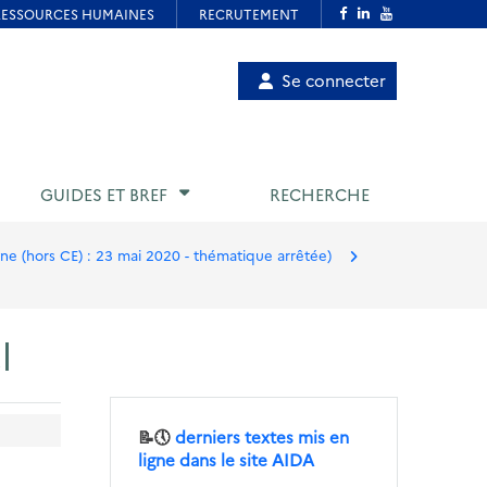
Menu
Se connecter
de
compte
utilisateur
GUIDES ET BREF
RECHERCHE
gne (hors CE) : 23 mai 2020 - thématique arrêtée)
l
📝🕔
derniers textes mis en
ligne dans le site AIDA