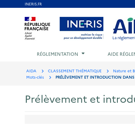
Aller
au
Aller au contenu
Aller au menu
Aller au p
contenu
principal
La réglement
RÉGLEMENTATION
AIDE RÉGLE
AIDA
CLASSEMENT THÉMATIQUE
Nature et B
Mots-clés
PRÉLÈVEMENT ET INTRODUCTION DANS 
Prélèvement et introdu