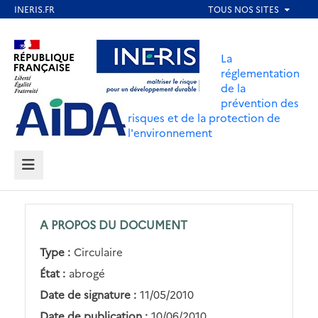
Aller
au
Aller au contenu
Aller au menu
contenu
La
principal
réglementation
de la
Aller au pied de page
prévention des
risques et de la protection de
l'environnement
MENU
A PROPOS DU DOCUMENT
Type :
Circulaire
État :
abrogé
Date de signature :
11/05/2010
Date de publication :
10/06/2010