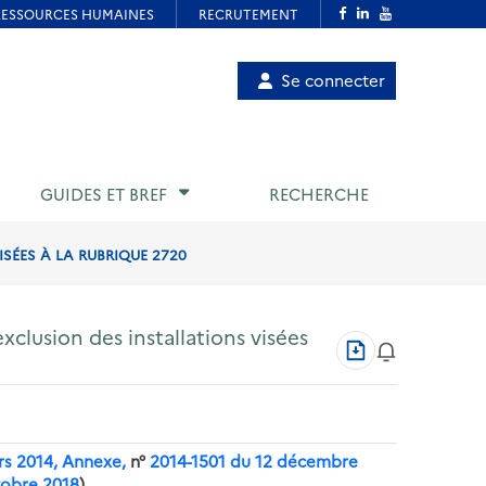
Menu
Se connecter
de
compte
utilisateur
GUIDES ET BREF
RECHERCHE
SÉES À LA RUBRIQUE 2720
xclusion des installations visées
Télécharger
au
format
PDF
rs 2014, Annexe,
n°
2014-1501 du 12 décembre
tobre 2018
)