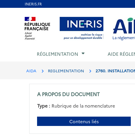
Aller
au
Aller au contenu
Aller au menu
Aller au p
contenu
principal
La réglement
RÉGLEMENTATION
AIDE RÉGLE
AIDA
REGLEMENTATION
2760. INSTALLATIO
A PROPOS DU DOCUMENT
Type :
Rubrique de la nomenclature
Contenus liés