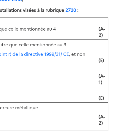
stallations visées à la rubrique
2720
:
 que celle mentionnée au 4
(A-
2)
utre que celle mentionnée au 3 :
point r) de la directive 1999/31/ CE
, et non
(E)
(A-
1)
(E)
mercure métallique
(A-
2)