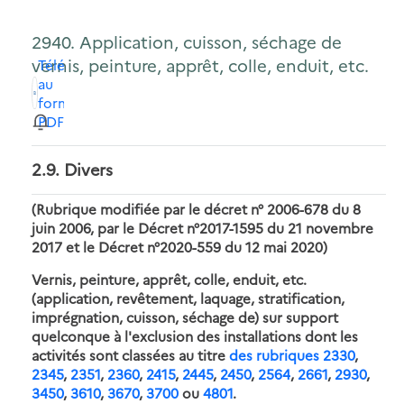
2940. Application, cuisson, séchage de
vernis, peinture, apprêt, colle, enduit, etc.
Télécharger
au
format
PDF
2.9. Divers
(Rubrique modifiée par le décret n° 2006-678 du 8
juin 2006, par le Décret n°2017-1595 du 21 novembre
2017 et le Décret n°2020-559 du 12 mai 2020)
Vernis, peinture, apprêt, colle, enduit, etc.
(application, revêtement, laquage, stratification,
imprégnation, cuisson, séchage de) sur support
quelconque à l'exclusion des installations dont les
activités sont classées au titre
des rubriques 2330
,
2345
,
2351
,
2360
,
2415
,
2445
,
2450
,
2564
,
2661
,
2930
,
3450
,
3610
,
3670
,
3700
ou
4801
.