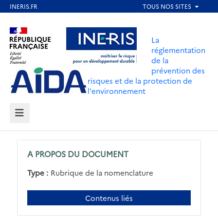
Aller
au
Aller au contenu
Aller au menu
contenu
La
principal
réglementation
de la
Aller au pied de page
prévention des
risques et de la protection de
l'environnement
MENU
A PROPOS DU DOCUMENT
Type :
Rubrique de la nomenclature
Contenus liés